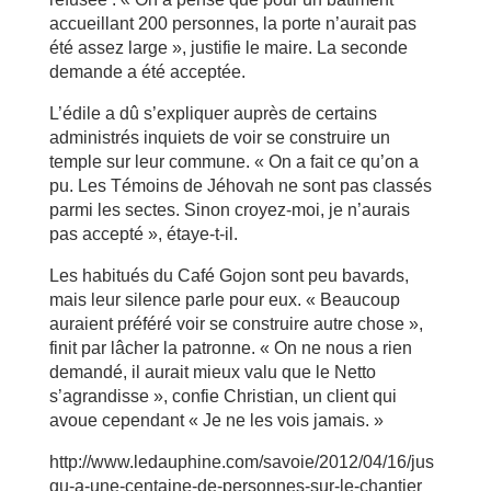
accueillant 200 personnes, la porte n’aurait pas
été assez large », justifie le maire. La seconde
demande a été acceptée.
L’édile a dû s’expliquer auprès de certains
administrés inquiets de voir se construire un
temple sur leur commune. « On a fait ce qu’on a
pu. Les Témoins de Jéhovah ne sont pas classés
parmi les sectes. Sinon croyez-moi, je n’aurais
pas accepté », étaye-t-il.
Les habitués du Café Gojon sont peu bavards,
mais leur silence parle pour eux. « Beaucoup
auraient préféré voir se construire autre chose »,
finit par lâcher la patronne. « On ne nous a rien
demandé, il aurait mieux valu que le Netto
s’agrandisse », confie Christian, un client qui
avoue cependant « Je ne les vois jamais. »
http://www.ledauphine.com/savoie/2012/04/16/jus
qu-a-une-centaine-de-personnes-sur-le-chantier