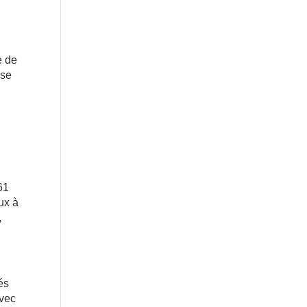
e de
ise
61
eux à
,
és
avec