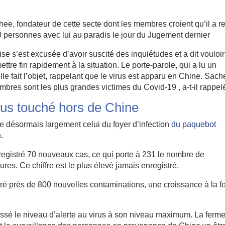
e, fondateur de cette secte dont les membres croient qu’il a re
 personnes avec lui au paradis le jour du Jugement dernier
ise s’est excusée d’avoir
suscité des inquiétudes
et a dit vouloir
ettre fin rapidement
à la situation. Le porte-parole, qui a lu un
e fait l’objet, rappelant que le virus est apparu en Chine.
Sach
embres sont les plus grandes victimes du Covid-19
, a-t-il rappel
lus touché hors de Chine
désormais largement celui du foyer d’infection
du paquebot
.
nregistré 70 nouveaux cas, ce qui porte à 231 le nombre de
s. Ce chiffre est le plus élevé jamais enregistré.
é près de 800 nouvelles contaminations, une croissance à la fo
ssé le niveau d’alerte au virus à son niveau maximum. La ferme