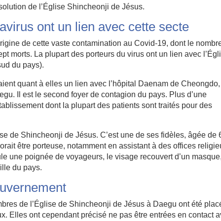
olution de l’Église Shincheonji de Jésus.
avirus ont un lien avec cette secte
’origine de cette vaste contamination au Covid-19, dont le nombr
t morts. La plupart des porteurs du virus ont un lien avec l’Égl
sud du pays).
ent quant à elles un lien avec l’hôpital Daenam de Cheongdo,
gu. Il est le second foyer de contagion du pays. Plus d’une
ablissement dont la plupart des patients sont traités pour des
lise de Shincheonji de Jésus. C’est une de ses fidèles, âgée de 
gnorait être porteuse, notamment en assistant à des offices religi
eule une poignée de voyageurs, le visage recouvert d’un masque
ille du pays.
gouvernement
mbres de l’Église de Shincheonji de Jésus à Daegu ont été plac
. Elles ont cependant précisé ne pas être entrées en contact 