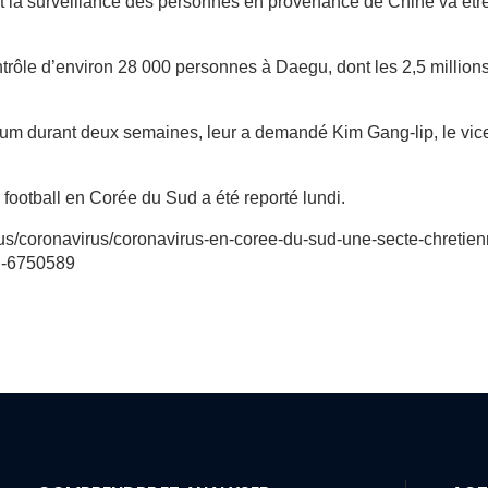
t la surveillance des personnes en provenance de Chine va êtr
ntrôle d’environ 28 000 personnes à Daegu, dont les 2,5 million
nimum durant deux semaines
, leur a demandé Kim Gang-lip, le vic
football en Corée du Sud a été reporté lundi.
irus/coronavirus/coronavirus-en-coree-du-sud-une-secte-chretie
on-6750589