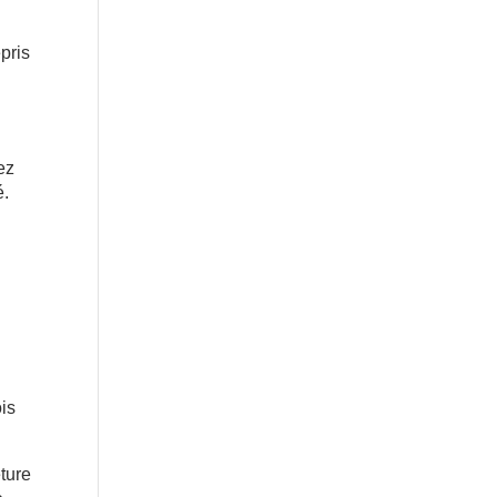
pris
ez
é.
is
ture