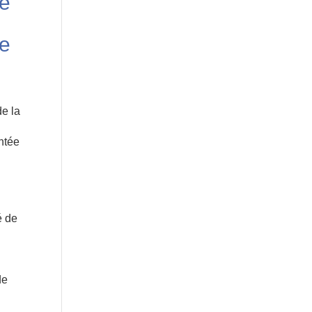
sé
me
e la
ntée
é de
de