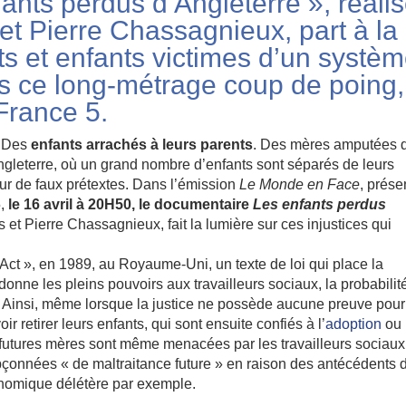
nts perdus d’Angleterre », réali
t Pierre Chassagnieux, part à la
s et enfants victimes d’un systè
s ce long-métrage coup de poing,
 France 5.
. Des
enfants arrachés à leurs parents
. Des mères amputées d
n Angleterre, où un grand nombre d’enfants sont séparés de leurs
our de faux prétextes. Dans l’émission
Le Monde en Face
, prése
5,
le 16 avril à 20H50, le documentaire
Les enfants perdus
et Pierre Chassagnieux, fait la lumière sur ces injustices qui
Act », en 1989, au Royaume-Uni, un texte de loi qui place la
donne les pleins pouvoirs aux travailleurs sociaux, la probabilit
 Ainsi, même lorsque la justice ne possède aucune preuve pour
 retirer leurs enfants, qui sont ensuite confiés à l’
adoption
ou
 futures mères sont même menacées par les travailleurs sociaux
onnées « de maltraitance future » en raison des antécédents 
onomique délétère par exemple.