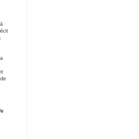
 à
écit
a
s
la
nt
 de
de