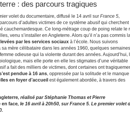
terre
: des parcours tragiques
emier volet du documentaire, diffusé le 14 avril sur
France 5
,
 parcours d’adultes victimes de ce système abusif qui cherchent
assé cauchemardesque. Ce long-métrage coup de poing relate le r
lles, venu s’installer en Angleterre. Alors qu’il n’a pas commis l
levées par les services sociaux
à l’école. Nous suivons
à sa mère célibataire dans les années 1960, quelques semaine
 femme odieuse qui la violente durant des années. Aujourd’hui, 
iologique, mais elle porte en elle les stigmates d’une véritable
sif a fait des milliers de victimes, dont certaines ont tragiqueme
s’est pendue à 16 ans
, oppressée par la solitude et le manque
lles en foyer d’accueil
est également abordée, à travers des
gleterre
, réalisé par Stéphanie Thomas et Pierre
 en face
, le 16 avril à 20h50, sur France 5. Le premier volet 
0.