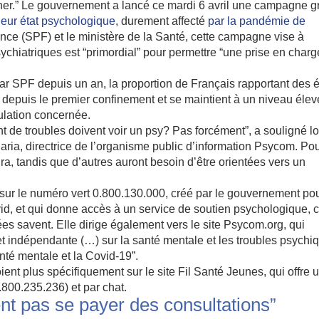
er.” Le gouvernement a lancé ce mardi 6 avril une campagne g
 leur état psychologique
, durement affecté
par la pandémie de
nce (SPF) et le ministère de la Santé, cette campagne vise à
chiatriques est “primordial” pour permettre “une prise en charg
r SPF depuis un an, la proportion de Français rapportant des é
depuis le premier confinement et se maintient à un niveau élev
ulation concernée.
nt de troubles doivent voir un psy? Pas forcément”, a souligné lo
ria, directrice de l’organisme public d’information Psycom. Po
ra, tandis que d’autres auront besoin d’être orientées vers un
 sur le numéro vert 0.800.130.000, créé par le gouvernement po
vid, et qui donne accès à un service de soutien psychologique, 
 savent. Elle dirige également vers le site Psycom.org, qui
et indépendante (…) sur la santé mentale et les troubles psychi
nté mentale et la Covid-19”.
nt plus spécifiquement sur le site Fil Santé Jeunes, qui offre 
.800.235.236) et par chat.
nt pas se payer des consultations”