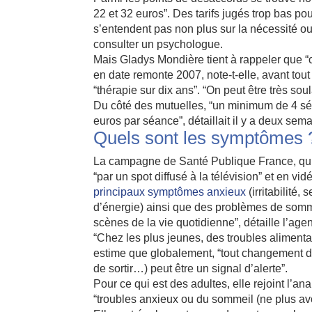
22 et 32 euros”. Des tarifs jugés trop bas po
s’entendent pas non plus sur la nécessité ou
consulter un psychologue.
Mais Gladys Mondière tient à rappeler que “
en date remonte 2007, note-t-elle, avant tou
“thérapie sur dix ans”. “On peut être très s
Du côté des mutuelles, “un minimum de 4 sé
euros par séance”, détaillait il y a deux sem
Quels sont les symptômes 
La campagne de Santé Publique France, qui s
“par un spot diffusé à la télévision” et en vidé
principaux symptômes anxieux
(irritabilité,
d’énergie) ainsi que des problèmes de somme
scènes de la vie quotidienne”, détaille l’agen
“Chez les plus jeunes, des troubles aliment
estime que globalement, “tout changement d
de sortir…) peut être un signal d’alerte”.
Pour ce qui est des adultes, elle rejoint 
“troubles anxieux ou du sommeil (ne plus avoir 