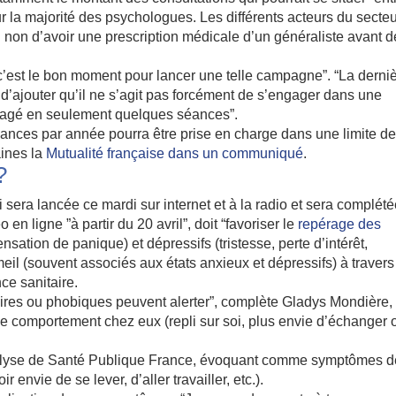
ur la majorité des psychologues. Les différents acteurs du secte
 non d’avoir une prescription médicale d’un généraliste avant d
c’est le bon moment pour lancer une telle campagne”. “La derni
t d’ajouter qu’il ne s’agit pas forcément de s’engager dans une
oulagé en seulement quelques séances”.
ances par année pourra être prise en charge dans une limite d
aines la
Mutualité française dans un communiqué
.
?
era lancée ce mardi sur internet et à la radio et sera complét
o en ligne ”à partir du 20 avril”, doit “favoriser le
repérage des
 sensation de panique) et dépressifs (tristesse, perte d’intérêt,
il (souvent associés aux états anxieux et dépressifs) à travers
ce sanitaire.
aires ou phobiques peuvent alerter”, complète Gladys Mondière,
e comportement chez eux (repli sur soi, plus envie d’échanger 
l’analyse de Santé Publique France, évoquant comme symptômes 
envie de se lever, d’aller travailler, etc.).