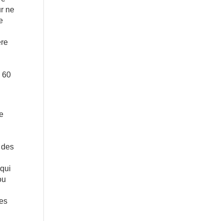
ur ne
e
ère
e 60
ée
 des
 qui
ou
des