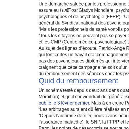
Une démarche saluée par les professionnels 
assure au
HuffPost
Gladys Mondière, psychol
psychologues et de psychologie (FFPP). “Un
général du Syndicat national des psycholog
“Mais les professionnels de santé vont-ils p
“Tous les citoyens ne peuvent pas se payer d
et les CMP (Centre médico-psychologique) s
Au sujet des lignes d’écoute, Patrick-Ange R
qui font certes un travail d’accompagnement
pas des psychologues diplômés qui intervi
craignent que cette campagne ne soit qu’un 
du remboursement des séances chez les psy
Quid du remboursement
Un schéma testé depuis deux ans dans qua
Morbihan) et qu’il conviendrait de “général
publié le 3 février dernier
. Mais à en croire 
“Les arbitrages auraient dû être réalisés en
“Depuis l’automne dernier, nous avons beauc
l’assurance malacdie), le SNP, la FFPP et le
Parmi les points de désaccords se trouve not