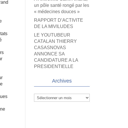
rand
un pôle santé rongé par les
« médecines douces »
RAPPORT D’ACTIVITE
e
DE LA MIVILUDES
tats
LE YOUTUBEUR
é
CATALAN THIERRY
CASASNOVAS
rs
ANNONCE SA
ur
CANDIDATURE A LA
PRESIDENTIELLE
ur
Archives
ce
ques
Archives
une