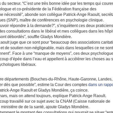
du secteur. “C’est une très bonne idée par les temps qui couren
ogue et co-présidente de la Fédération française des
e nécessité”, abonde son collègue Patrick-Ange Raoult, secrét
ues (SNP), maître de conférences en psychologie clinique.
ouvoir répondre à la demande?”, s’inquiètent ces deux praticiens
es consultations dans le libéral et mes collègues dans les hôpi
ont débordés”, souffle Gladys Mondière.
aoult juge que ce sont pour “beaucoup des associations caritat
 et de soutien non-négligeable, mais dans lesquelles ce ne son
ennent”. Face à une “manque de moyens”, ces deux psychologu
coup d’épée dans l’eau et appellent à accélérer les choses au s
chologues libéraux.
tre départements (Bouches-du-Rhône, Haute-Garonne, Landes,
iser dès que possible”, estime la Cour des comptes
dans un rappo
Patrick-Ange Raoult et Gladys Mondière, ça coince.
 mars, mais on attend toujours, explique Patrick-Ange Raoult.
oup travaillé sur ce sujet avec la CNAM (Caisse nationale de
 ministère de de la santé, ajoute Gladys Mondière.
amment le montant des consultations qui pourrait se situer “ent