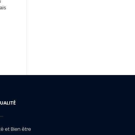
s
ais
UALITÉ
é et Bien être