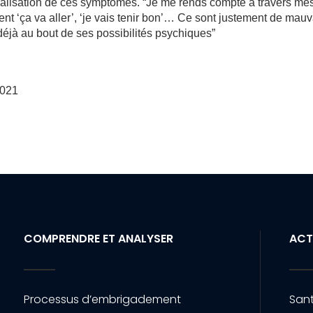
alisation de ces symptômes. “Je me rends compte à travers me
t ‘ça va aller’, ‘je vais tenir bon’… Ce sont justement de mauv
 déjà au bout de ses possibilités psychiques”
2021
COMPRENDRE ET ANALYSER
ACT
Processus d’embrigadement
Sant