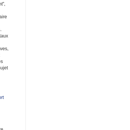
t”,
aire
.
taux
ives,
t
es
ujet
rt
re