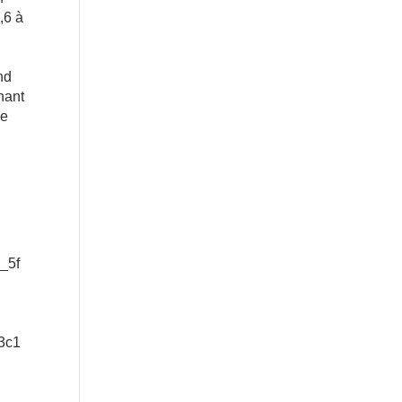
,6 à
nd
nant
se
_5f
3c1