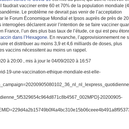
 il faudrait vacciner entre 60 et 70% de la population mondiale (4
 pandémie. Le problème ne devrait pas venir de l’acceptation
par le Forum Économique Mondial et Ipsos auprès de près de 20
nterrogées déclarent avoir l’intention de se faire vacciner qua
 France, l’un des plus bas taux de l’étude, ce qui est peu éton
vaccin dans l’Hexagone
. En revanche, l’approvisionnement ne 
oduire et distribuer au moins 3,9 et 4,6 milliards de doses, plus
es vaccins nécessitent au moins un rappel.
020 à 20:00
, mis à jour le
04/09/2020 à 16:57
ovid-19-une-vaccination-ethique-mondiale-est-elle-
_campaign=20200905080102_36_nl_nl_lexpress_quotidienne
tidienne_5f5329654c964d871c8b4567_002MPD]-20200905-
MID=229d4a2b15749b0f4a4bc310e15b06ceee4b491a8f9537