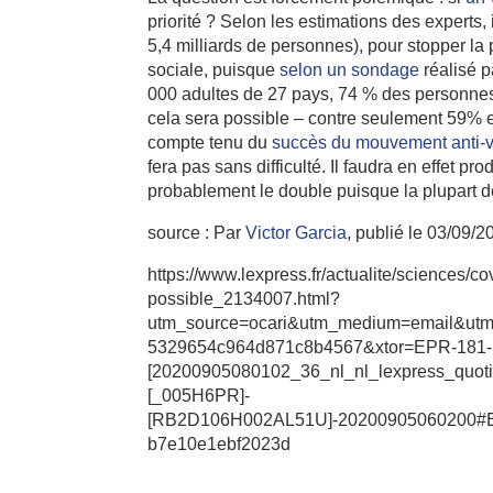
priorité ? Selon les estimations des experts,
5,4 milliards de personnes), pour stopper la
sociale, puisque
selon un sondage
réalisé 
000 adultes de 27 pays, 74 % des personnes i
cela sera possible – contre seulement 59% en
compte tenu du
succès du mouvement anti-
fera pas sans difficulté. Il faudra en effet pr
probablement le double puisque la plupart d
source : Par
Victor Garcia
,
publié le
03/09/2
https://www.lexpress.fr/actualite/sciences/c
possible_2134007.html?
utm_source=ocari&utm_medium=email&utm
5329654c964d871c8b4567&xtor=EPR-181-
[20200905080102_36_nl_nl_lexpress_quo
[_005H6PR]-
[RB2D106H002AL51U]-20200905060200#E
b7e10e1ebf2023d