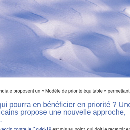
ndiale proposent un « Modèle de priorité équitable » permettan
ui pourra en bénéficier en priorité ? Un
cains propose une nouvelle approche,
.
vaccin contre le Covid-19
est mis au point, qui doit le recevoir e