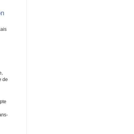
on
Mais
e,
e de
mpte
ans-