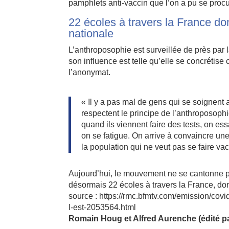
pamphlets anti-vaccin que l’on a pu se procu
22 écoles à travers la France do
nationale
L’anthroposophie est surveillée de près par 
son influence est telle qu’elle se concrétise
l’anonymat.
« Il y a pas mal de gens qui se soignen
respectent le principe de l’anthroposoph
quand ils viennent faire des tests, on es
on se fatigue. On arrive à convaincre un
la population qui ne veut pas se faire vac
Aujourd’hui, le mouvement ne se cantonne plu
désormais 22 écoles à travers la France, don
source : https://rmc.bfmtv.com/emission/covi
l-est-2053564.html
Romain Houg et Alfred Aurenche (édité pa