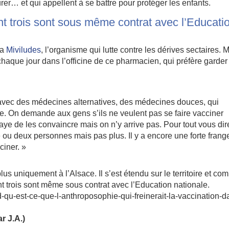
rer… et qui appellent à se battre pour protéger les enfants.
nt trois sont sous même contrat avec l’Educati
la
Miviludes
, l’organisme qui lutte contre les dérives sectaires. 
 chaque jour dans l’officine de ce pharmacien, qui préfère garder
t avec des médecines alternatives, des médecines douces, qui
ie. On demande aux gens s’ils ne veulent pas se faire vacciner
saye de les convaincre mais on n’y arrive pas. Pour tout vous dir
e ou deux personnes mais pas plus. Il y a encore une forte frang
ciner. »
s uniquement à l’Alsace. Il s’est étendu sur le territoire et co
t trois sont même sous contrat avec l’Education nationale.
d-qu-est-ce-que-l-anthroposophie-qui-freinerait-la-vaccination-d
r J.A.)