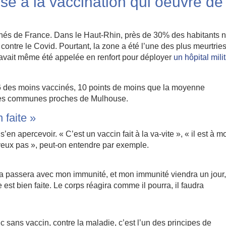
sé à la vaccination qui oeuvre de
inés de France. Dans le Haut-Rhin, près de 30% des habitants n
contre le Covid. Pourtant, la zone a été l’une des plus meurtrie
 avait même été appelée en renfort pour déployer
un hôpital mili
 6 des moins vaccinés, 10 points de moins que la moyenne
etites communes proches de Mulhouse.
 faite »
s’en apercevoir. « C’est un vaccin fait à la va-vite », « il est à m
veux pas », peut-on entendre par exemple.
, ça passera avec mon immunité, et mon immunité viendra un jour
est bien faite. Le corps réagira comme il pourra, il faudra
c sans vaccin, contre la maladie, c’est l’un des principes de