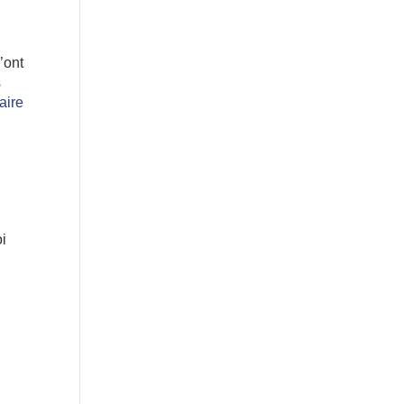
’ont
s
taire
oi
,