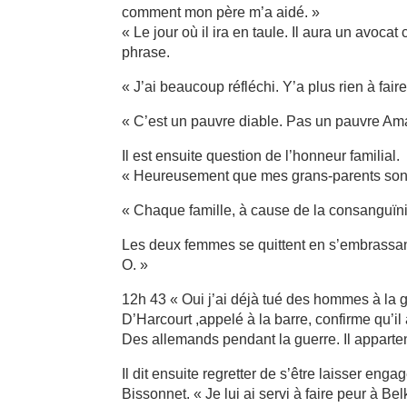
comment mon père m’a aidé. »
« Le jour où il ira en taule. Il aura un avocat
phrase.
« J’ai beaucoup réfléchi. Y’a plus rien à faire
« C’est un pauvre diable. Pas un pauvre Am
Il est ensuite question de l’honneur familial
« Heureusement que mes grans-parents sont m
« Chaque famille, à cause de la consanguïnit
Les deux femmes se quittent en s’embrassant.
O. »
12h 43 « Oui j’ai déjà tué des hommes à la 
D’Harcourt ,appelé à la barre, confirme qu’il 
Des allemands pendant la guerre. Il appartena
Il dit ensuite regretter de s’être laisser eng
Bissonnet. « Je lui ai servi à faire peur à B