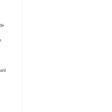
 de
n
gard