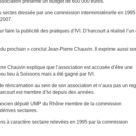
ssociation présente un budget de 600 000 euros.
 des sectes dressée par une commission interministérielle en 1995
 2007.
faire la publicité des pratiques d’IVI. D’harcourt a réalisé l’un
 du prochain » conclut Jean-Pierre Chauvin. Il exprime aussi so
rre Chauvin explique que l’association est accusée d’être une
eu lieu à Soissons mais a été gagné par IVI.
e réincarnation au sein de son association et n’aura pas un re
’harcourt est membre d’Ivi depuis des années.
, ancien député UMP du Rhône membre de la commission
 dérives sectaires.
ions à caractère sectaire relevées en 1995 par la commission