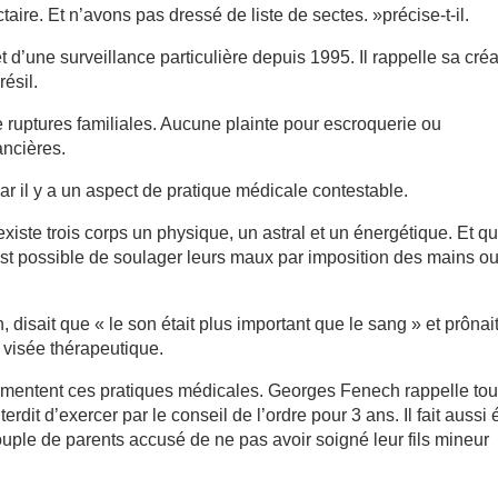
taire. Et n’avons pas dressé de liste de sectes. »précise-t-il.
et d’une surveillance particulière depuis 1995. Il rappelle sa cré
ésil.
 ruptures familiales. Aucune plainte pour escroquerie ou
ancières.
r il y a un aspect de pratique médicale contestable.
 existe trois corps un physique, un astral et un énergétique. Et 
 est possible de soulager leurs maux par imposition des mains o
n, disait que « le son était plus important que le sang » et prônai
visée thérapeutique.
émentent ces pratiques médicales. Georges Fenech rappelle tou
it d’exercer par le conseil de l’ordre pour 3 ans. Il fait aussi 
couple de parents accusé de ne pas avoir soigné leur fils mineur