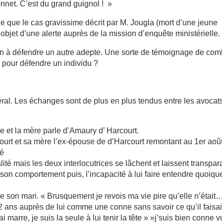
nnet. C’est du grand guignol ! »
e que le cas gravissime décrit par M. Jougla (mort d’une jeune
l’objet d’une alerte auprès de la mission d’enquête ministérielle.
oin à défendre un autre adepte. Une sorte de témoignage de com
e pour défendre un individu ?
al. Les échanges sont de plus en plus tendus entre les avocat
le et la mère parle d’Amaury d’ Harcourt.
court et sa mère l’ex-épouse de d’Harcourt remontant au 1er aoû
ué
té mais les deux interlocutrices se lâchent et laissent transpara
 son comportement puis, l’incapacité à lui faire entendre quoiqu
 son mari. « Brusquement je revois ma vie pire qu’elle n’était
2 ans auprès de lui comme une conne sans savoir ce qu’il faisai
ai marre, je suis la seule à lui tenir la tête » »j’suis bien conne v