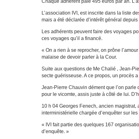
Chaque adhérent paie 495 euros par an. L’a
L’association IVI, est inscrite dans la liste
mais a été déclarée d’intérêt général depuis
Les adhérents peuvent faire des voyages pour 
ces voyages qu’il a financé.
« On a rien à se reprocher, on prône l’amour
malaise de devoir parler à la Cour.
Suite aux questions de Me Chalié , Jean-Pie
secte guérisseuse. A ce propos, un procès a 
Jean-Pierre Chauvin dément que l’on parle d
pour le vicomte, assis juste à côté de lui. D
10 h 04 Georges Fenech, ancien magistrat
interministérielle chargée d’enquêter sur les
« IVI fait partie des quelques 167 organisat
d’enquête. »