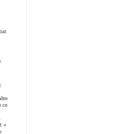
bat
s
t
ître
e ce
…
t. »
u