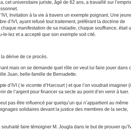
cet universitaire juriste, âgé de 62 ans, a travaillé sur l’empri
Bissonnet.
d’IVI, Invitation à la vie à travers un exemple poignant. Une jeun
 d’IVI, ayant refusé tout traitement, préférant la doctrine de
e chaque manifestation de sa maladie, chaque souffrance, était 
-le-lez et a accepté que son exemple soit cité.
la dérive de ce procès.
nnant mais on se demande quel rôle on veut lui faire jouer dans 
le Juan, belle-famille de Bernadette.
e d’IVI ( le vicomte d’Harcourt ) et que l’on voudrait imaginer (i
nir de l’argent pour financer sa secte au point d’en venir à tuer.
eut pas être influencé par quelqu’un qui n’appartient au même
oignages solidaires devant la justice des membres de la secte,
 souhaité faire témoigner M. Jougla dans le but de prouver qu’I