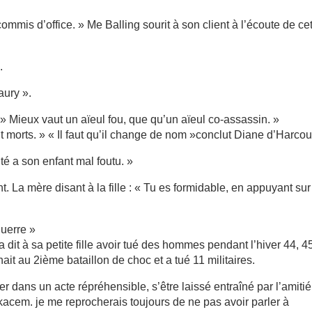
 commis d’office. » Me Balling sourit à son client à l’écoute de ce
.
aury ».
. » Mieux vaut un aïeul fou, que qu’un aïeul co-assassin. »
orts. » « Il faut qu’il change de nom »conclut Diane d’Harcour
é a son enfant mal foutu. »
 La mère disant à la fille : « Tu es formidable, en appuyant sur
guerre »
a dit à sa petite fille avoir tué des hommes pendant l’hiver 44, 4
it au 2ième bataillon de choc et a tué 11 militaires.
ager dans un acte répréhensible, s’être laissé entraîné par l’amiti
elkacem. je me reprocherais toujours de ne pas avoir parler à