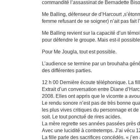
commandité l’assassinat de Bernadette Biso
Me Balling, défenseur de d’Harcourt ,s’étonn
femme refusant de se soigner) n’ait pas fait 
Me Balling revient sur la capacité d’un tém
pour défendre le groupe. Mais est-il possibl
Pour Me Jougla, tout est possible.
L’audience se termine par un brouhaha génér
des différentes parties.
12 h 00 Dernière écoute téléphonique. La fil
Extrait d’un conversation entre Diane d’Har
2008. Elles ont appris que le vicomte a avo
Le rendu sonore n’est pas de très bonne quali
les plus vives critiques du personnage et de
soit. Le tout ponctué de rires acides.
La mère regrette ses années passées près de
Avec une lucidité à contretemps. J’ai vécu 1
La fille parle des sacrifices concédés. « j’en 