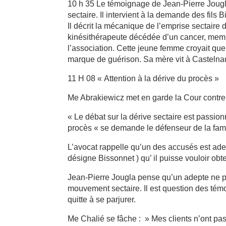
10 h 35 Le témoignage de Jean-Pierre Jougla, 
sectaire. Il intervient à la demande des fils 
Il décrit la mécanique de l’emprise sectaire 
kinésithérapeute décédée d’un cancer, membre
l’association. Cette jeune femme croyait qu
marque de guérison. Sa mère vit à Castelnau
11 H 08 « Attention à la dérive du procès »
Me Abrakiewicz met en garde la Cour contre 
« Le débat sur la dérive sectaire est passio
procès « se demande le défenseur de la famil
L’avocat rappelle qu’un des accusés est adept
désigne Bissonnet ) qu’ il puisse vouloir obte
Jean-Pierre Jougla pense qu’un adepte ne p
mouvement sectaire. Il est question des tém
quitte à se parjurer.
Me Chalié se fâche : » Mes clients n’ont pas