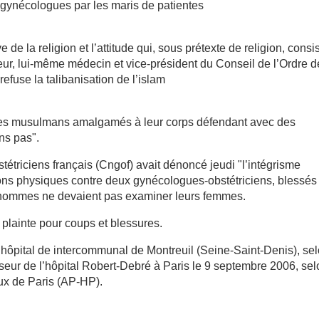
 gynécologues par les maris de patientes
de la religion et l’attitude qui, sous prétexte de religion, consi
ur, lui-même médecin et vice-président du Conseil de l’Ordre d
efuse la talibanisation de l’islam
 les musulmans amalgamés à leur corps défendant avec des
ns pas".
étriciens français (Cngof) avait dénoncé jeudi "l’intégrisme
sions physiques contre deux gynécologues-obstétriciens, blessés
s hommes ne devaient pas examiner leurs femmes.
 plainte pour coups et blessures.
l’hôpital de intercommunal de Montreuil (Seine-Saint-Denis), se
eur de l’hôpital Robert-Debré à Paris le 9 septembre 2006, sel
aux de Paris (AP-HP).