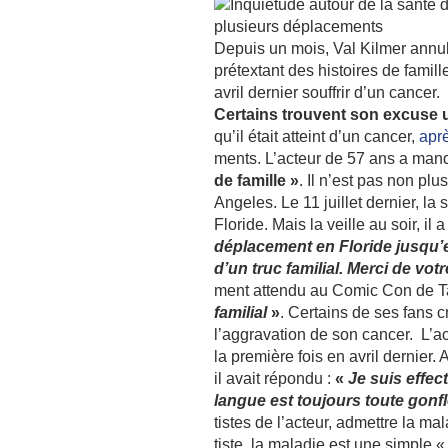
Depuis un mois, Val Kilmer annule
prétex­tant des histoires de famil
avril dernier souf­frir d’un cancer.
Certains trouvent son excuse 
qu’il était atteint d’un cancer,
aprè
ments. L’ac­teur de 57 ans a manq
de famille »
. Il n’est pas non plus
Angeles. Le 11 juillet dernier, la
Floride. Mais la veille au soir, il 
dépla­ce­ment en Floride jusqu’
d’un truc fami­lial. Merci de vot
ment attendu au Comic Con de Tam
fami­lial
»
. Certains de ses fans c
l’ag­gra­va­tion de son cancer. L’a
la première fois en avril dernier. A
il avait répondu :
«
Je suis effec­
langue est toujours toute gonfl
tistes de l’ac­teur, admettre la mala­
tiste, la mala­die est une simple « 