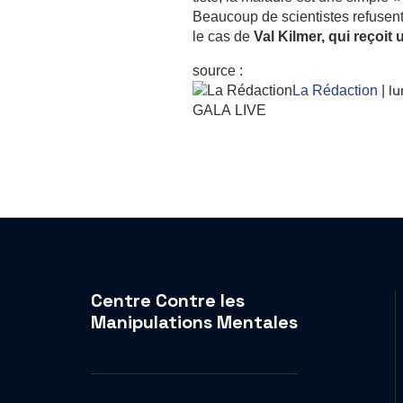
Beau­coup de scien­tistes refusent
le cas de
Val Kilmer, qui reçoit 
source :
lu
La Rédaction
|
GALA
LIVE
Centre Contre les
Manipulations Mentales