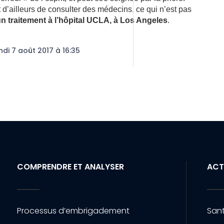
 d’ailleurs de consul­ter des méde­cins, ce qui n’est pas
un trai­te­ment à l’hô­pi­tal UCLA, à Los Angeles
.
ndi 7 août 2017 à 16:35
COMPRENDRE ET ANALYSER
ACT
Processus d’embrigadement
Sant