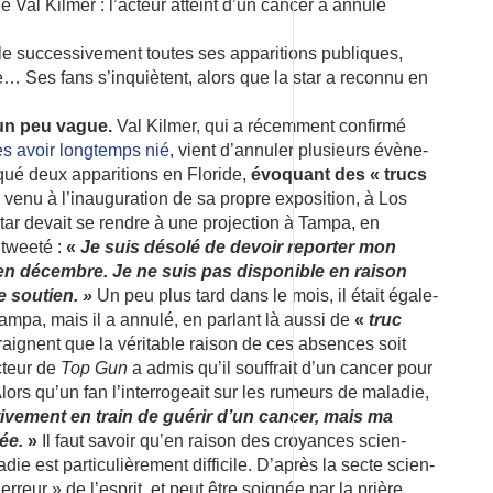
 succes­si­ve­ment toutes ses appa­ri­tions publiques,
­le… Ses fans s’inquiètent, alors que la star a reconnu en
un peu vague.
Val Kilmer, qui a récem­ment confirmé
s avoir long­temps nié
, vient d’an­nu­ler plusieurs évène­
ué deux appa­ri­tions en Floride,
évoquant des « trucs
 venu à l’inau­gu­ra­tion de sa propre expo­si­tion, à Los
 star devait se rendre à une projec­tion à Tampa, en
a tweeté :
«
Je suis désolé de devoir repor­ter mon
en décembre. Je ne suis pas dispo­nible en raison
re soutien. »
Un peu plus tard dans le mois, il était égale­
pa, mais il a annulé, en parlant là aussi de
«
truc
raignent que la véri­table raison de ces absences soit
c­teur de
Top Gun
a admis qu’il souf­frait d’un cancer pour
lors qu’un fan l’in­ter­ro­geait sur les rumeurs de mala­die,
ti­ve­ment en train de guérir d’un cancer, mais ma
ée.
»
Il faut savoir qu’en raison des croyances scien­
die est parti­cu­liè­re­ment diffi­cile. D’après la secte scien­
erreur » de l’es­prit, et peut être soignée par la prière.