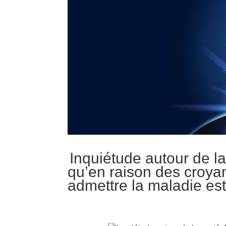
Inquié­tude autour de la
qu’en raison des croyanc
admettre la mala­die est pa