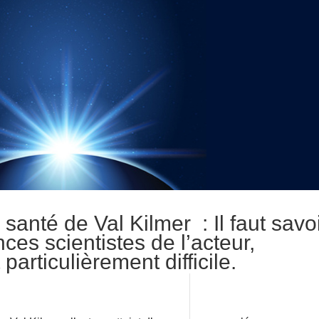
 santé de Val Kilmer : Il faut savo
es scien­tistes de l’ac­teur,
rti­cu­liè­re­ment diffi­cile.