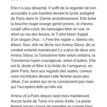
Elle n’a pas désarmé. Il suffit de la regarder de loin
accoudée à une barrière devant le lycée autogéré
de Paris dans le 15eme arrondissement. Elle fume
la bouche rouge-orange genre provoc, le cheveu
coupé ultra-court, les tatouages bien en vue, le
short au ras des fesses, le T-shirt blanc frappé
d’un slogan choc : « Free the nipple », libérez les
tétons. Non, elle ne lâche rien Amina Sboui, de ce
combat entamé maintenant il y a plus de deux ans.
Amina Sboui, la Tunisienne folle selon certains, la
Tunisienne hyper-courageuse, selon d’autres. Elle
est là, droite et fière à la limite de l’arrogance, en
plein Paris, face aux regards des autres, curieux
voire incrédules devant cette femme aussi peu
vêtue. Ces autres qui ne la connaissent pas mais
qui l’acceptent telle qu’elle est.
Amina vit à Paris depuis sept mois maintenant.
Aucun lycée de Tunis n’a voulu d’elle. La jeune
femme est en classe de première et compte bien