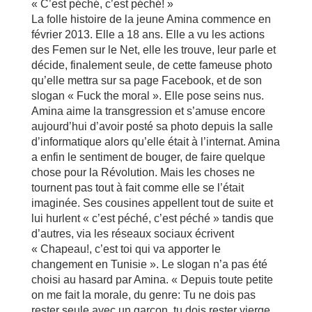
« C’est péché, c’est péché! »
La folle histoire de la jeune Amina commence en
février 2013. Elle a 18 ans. Elle a vu les actions
des Femen sur le Net, elle les trouve, leur parle et
décide, finalement seule, de cette fameuse photo
qu’elle mettra sur sa page Facebook, et de son
slogan « Fuck the moral ». Elle pose seins nus.
Amina aime la transgression et s’amuse encore
aujourd’hui d’avoir posté sa photo depuis la salle
d’informatique alors qu’elle était à l’internat. Amina
a enfin le sentiment de bouger, de faire quelque
chose pour la Révolution. Mais les choses ne
tournent pas tout à fait comme elle se l’était
imaginée. Ses cousines appellent tout de suite et
lui hurlent « c’est péché, c’est péché » tandis que
d’autres, via les réseaux sociaux écrivent
« Chapeau!, c’est toi qui va apporter le
changement en Tunisie ». Le slogan n’a pas été
choisi au hasard par Amina. « Depuis toute petite
on me fait la morale, du genre: Tu ne dois pas
rester seule avec un garçon, tu dois rester vierge,