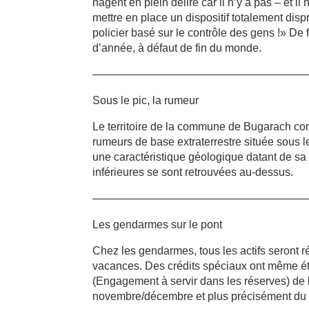
nagent en plein délire car il n’y a pas – et il 
mettre en place un dispositif totalement dis
policier basé sur le contrôle des gens !» De f
d’année, à défaut de fin du monde.
———————————————————
Sous le pic, la rumeur
Le territoire de la commune de Bugarach comp
rumeurs de base extraterrestre située sous 
une caractéristique géologique datant de sa
inférieures se sont retrouvées au-dessus.
———————————————————
Les gendarmes sur le pont
Chez les gendarmes, tous les actifs seront réq
vacances. Des crédits spéciaux ont même été
(Engagement à servir dans les réserves) de l
novembre/décembre et plus précisément du 