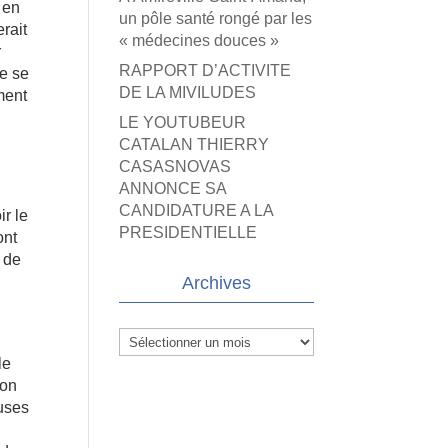
, en
un pôle santé rongé par les
rait
« médecines douces »
r
RAPPORT D’ACTIVITE
ue se
DE LA MIVILUDES
ment
LE YOUTUBEUR
CATALAN THIERRY
CASASNOVAS
ANNONCE SA
CANDIDATURE A LA
ir le
PRESIDENTIELLE
ont
s de
Archives
Archives
le
ton
auses