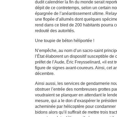
dudit calendrier la fin du monde serait report
dépit de ce contretemps, selon un certain n
épargnée de l’anéantissement ultime. Relayé 
une flopée d’allumés dont quelques spécimen
rend dans ce bled de 200 habitants pourra c
redouté des autorités.
Une toupie de béton héliportée !
N’empêche, au nom d’un sacro-saint princip
l’État élaborent un dispositif susceptible de 
préfet de l’Aude, Éric Freysselinard, «il est 
figure de signes avant-coureurs. Ainsi, cet a
décembre.
Ainsi aussi, les services de gendarmerie nou
obstruer l’entrée des nombreuses grottes p
voudraient se planquer en attendant le lende
mesure, qui a le don d’exaspérer le présiden
acheminée par hélicoptère pour condamner les
bidons alors qu’il suffirait de mettre trois tr