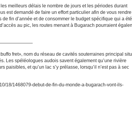
es meilleurs délais le nombre de jours et les périodes durant
us est demandé de faire un effort particulier afin de vous rendre
es de fin d’année et de consommer le budget spécifique qui a ét
n d’accès au pic, les routes menant à Bugarach pourraient égale
———————–
 «buffo fret», nom du réseau de cavités souterraines principal sit
orés. Les spéléologues audois savent également qu’une rivière
s paisibles, et qu’un lac s’y prélasse, lorsqu’il n’est pas à sec
2/10/18/1468079-debut-de-fin-du-monde-a-bugarach-vont-ils-