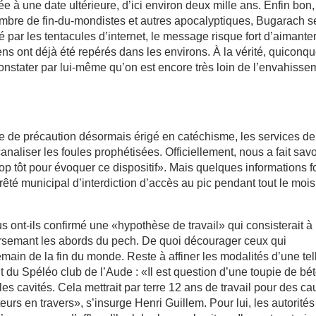
ée à une date ultérieure, d’ici environ deux mille ans. Enfin bon
ombre de fin-du-mondistes et autres apocalyptiques, Bugarach se
par les tentacules d’internet, le message risque fort d’aimante
s ont déjà été repérés dans les environs. À la vérité, quiconq
onstater par lui-même qu’on est encore très loin de l’envahisse
e de précaution désormais érigé en catéchisme, les services de
canaliser les foules prophétisées. Officiellement, nous a fait savo
trop tôt pour évoquer ce dispositif». Mais quelques informations f
rrêté municipal d’interdiction d’accès au pic pendant tout le moi
s ont-ils confirmé une «hypothèse de travail» qui consisterait à
arsemant les abords du pech. De quoi décourager ceux qui
main de la fin du monde. Reste à affiner les modalités d’une tel
t du Spéléo club de l’Aude : «Il est question d’une toupie de bé
 cavités. Cela mettrait par terre 12 ans de travail pour des c
acteurs en travers», s’insurge Henri Guillem. Pour lui, les autorités