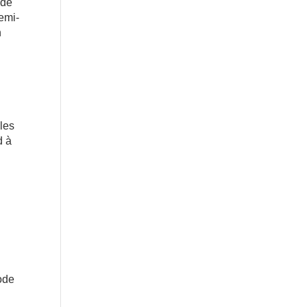
 de
semi-
n
 les
d à
s
iode