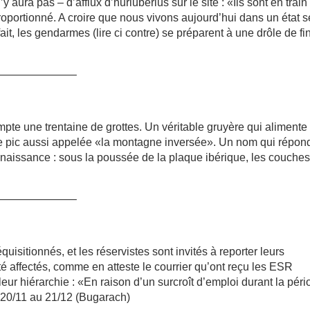
n’y aura pas – d’afflux d’hurluberlus sur le site : «Ils sont en train
proportionné. A croire que nous vivons aujourd’hui dans un état 
ait, les gendarmes (lire ci contre) se préparent à une drôle de fi
———————–
te une trentaine de grottes. Un véritable gruyère qui alimente
le pic aussi appelée «la montagne inversée». Un nom qui répon
 naissance : sous la poussée de la plaque ibérique, les couche
———————–
uisitionnés, et les réservistes sont invités à reporter leurs
 affectés, comme en atteste le courrier qu’ont reçu les ESR
eur hiérarchie : «En raison d’un surcroît d’emploi durant la pér
20/11 au 21/12 (Bugarach)