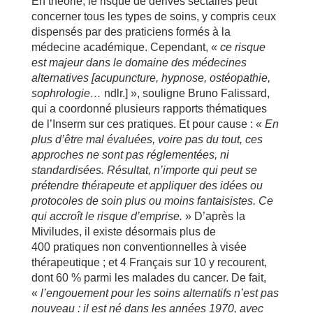
En théorie, le risque de dérives sectaires peut
concerner tous les types de soins, y compris ceux
dispensés par des praticiens formés à la
médecine académique. Cependant, «
ce risque
est majeur dans le domaine des médecines
alternatives [acupuncture, hypnose, ostéopathie,
sophrologie…
ndlr.] », souligne Bruno Falissard,
qui a coordonné plusieurs rapports thématiques
de l’Inserm sur ces pratiques. Et pour cause : «
En
plus d’être mal évaluées, voire pas du tout, ces
approches ne sont pas réglementées, ni
standardisées. Résultat, n’importe qui peut se
prétendre thérapeute et appliquer des idées ou
protocoles de soin plus ou moins fantaisistes. Ce
qui accroît le risque d’emprise.
» D’après la
Miviludes, il existe désormais plus de
400 pratiques non conventionnelles à visée
thérapeutique ; et 4 Français sur 10 y recourent,
dont 60 % parmi les malades du cancer. De fait,
«
l’engouement pour les soins alternatifs n’est pas
nouveau : il est né dans les années 1970, avec