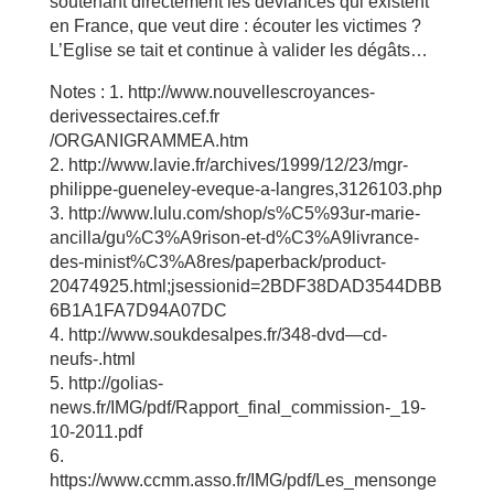
soutenant directement les déviances qui existent
en France, que veut dire : écouter les victimes ?
L’Eglise se tait et continue à valider les dégâts…
Notes : 1. http://www.nouvellescroyances-
derivessectaires.cef.fr
/ORGANIGRAMMEA.htm
2. http://www.lavie.fr/archives/1999/12/23/mgr-
philippe-gueneley-eveque-a-langres,3126103.php
3. http://www.lulu.com/shop/s%C5%93ur-marie-
ancilla/gu%C3%A9rison-et-d%C3%A9livrance-
des-minist%C3%A8res/paperback/product-
20474925.html;jsessionid=2BDF38DAD3544DBB
6B1A1FA7D94A07DC
4. http://www.soukdesalpes.fr/348-dvd—cd-
neufs-.html
5. http://golias-
news.fr/IMG/pdf/Rapport_final_commission-_19-
10-2011.pdf
6.
https://www.ccmm.asso.fr/IMG/pdf/Les_mensonge