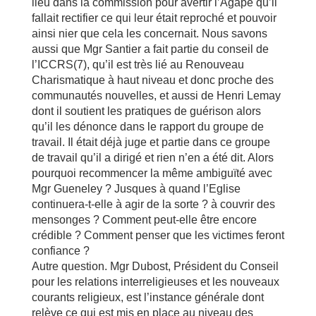
lieu dans la commission pour avertir l’Agapè qu’il
fallait rectifier ce qui leur était reproché et pouvoir
ainsi nier que cela les concernait. Nous savons
aussi que Mgr Santier a fait partie du conseil de
l’ICCRS(7), qu’il est très lié au Renouveau
Charismatique à haut niveau et donc proche des
communautés nouvelles, et aussi de Henri Lemay
dont il soutient les pratiques de guérison alors
qu’il les dénonce dans le rapport du groupe de
travail. Il était déjà juge et partie dans ce groupe
de travail qu’il a dirigé et rien n’en a été dit. Alors
pourquoi recommencer la même ambiguïté avec
Mgr Gueneley ? Jusques à quand l’Eglise
continuera-t-elle à agir de la sorte ? à couvrir des
mensonges ? Comment peut-elle être encore
crédible ? Comment penser que les victimes feront
confiance ?
Autre question. Mgr Dubost, Président du Conseil
pour les relations interreligieuses et les nouveaux
courants religieux, est l’instance générale dont
relève ce qui est mis en place au niveau des