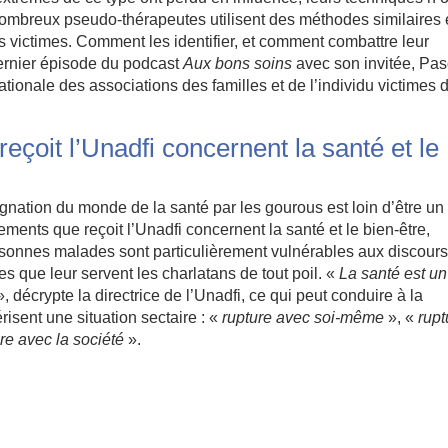
ombreux pseudo-thérapeutes utilisent des méthodes similaires 
 victimes. Comment les identifier, et comment combattre leur
dernier épisode du podcast
Aux bons soins
avec son invitée, Pas
nationale des associations des familles et de l’individu victimes 
çoit l’Unadfi concernent la santé et le
égnation du monde de la santé par les gourous est loin d’être un
ents que reçoit l’Unadfi concernent la santé et le bien-être,
ersonnes malades sont particulièrement vulnérables aux discour
tes que leur servent les charlatans de tout poil. «
La santé est un
, décrypte la directrice de l’Unadfi, ce qui peut conduire à la
térisent une situation sectaire : «
rupture avec soi-même
», «
rupt
re avec la société
».