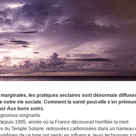
arginales, les pratiques sectaires sont désormais diffuses
e notre vie sociale. Comment la santé peut-elle s’en prémun
ast
Aux bons soins.
epuis 1995, année où la France découvrait horrifiée la mort
re du Temple Solaire, retrouvées carbonisées dans un hameau
xtrêmes de ce type ont perdu en influence, leurs techniques n’