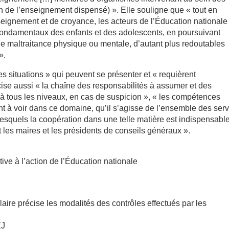
 de l’enseignement dispensé) ». Elle souligne que « tout en
nseignement et de croyance, les acteurs de l’Éducation nationale
rêt fondamentaux des enfants et des adolescents, en poursuivant
de maltraitance physique ou mentale, d’autant plus redoutables
».
les situations » qui peuvent se présenter et « requièrent
écise aussi « la chaîne des responsabilités à assumer et des
, à tous les niveaux, en cas de suspicion », « les compétences
t à voir dans ce domaine, qu’il s’agisse de l’ensemble des ser
 lesquels la coopération dans une telle matière est indispensabl
nt les maires et les présidents de conseils généraux ».
ative à l’action de l’Éducation nationale
culaire précise les modalités des contrôles effectués par les
EJ