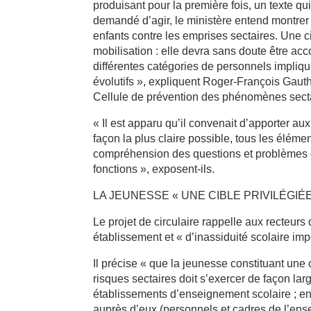
produisant pour la première fois, un texte qu
demandé d’agir, le ministère entend montrer t
enfants contre les emprises sectaires. Une c
mobilisation : elle devra sans doute être ac
différentes catégories de personnels impli
évolutifs », expliquent Roger-François Gau
Cellule de prévention des phénomènes sectai
« Il est apparu qu’il convenait d’apporter au
façon la plus claire possible, tous les élémen
compréhension des questions et problèmes qu’i
fonctions », exposent-ils.
LA JEUNESSE « UNE CIBLE PRIVILÉGIÉE
Le projet de circulaire rappelle aux recteurs 
établissement et « d’inassiduité scolaire imp
Il précise « que la jeunesse constituant une 
risques sectaires doit s’exercer de façon lar
établissements d’enseignement scolaire ; enfa
auprès d’eux (personnels et cadres de l’en