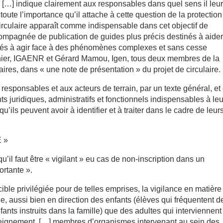
i […] indique clairement aux responsables dans quel sens il leur
oute l’importance qu’il attache à cette question de la protectio
irculaire apparaît comme indispensable dans cet objectif de
compagnée de publication de guides plus précis destinés à aider
qués à agir face à des phénomènes complexes et sans cesse
thier, IGAENR et Gérard Mamou, Igen, tous deux membres de la
res, dans « une note de présentation » du projet de circulaire.
x responsables et aux acteurs de terrain, par un texte général, et
ts juridiques, administratifs et fonctionnels indispensables à leu
ls peuvent avoir à identifier et à traiter dans le cadre de leur
 »
qu’il faut être « vigilant » eu cas de non-inscription dans un
ortante ».
cible privilégiée pour de telles emprises, la vigilance en matière
ge, aussi bien en direction des enfants (élèves qui fréquentent d
nts instruits dans la famille) que des adultes qui interviennent
seignement, […] membres d’organismes intervenant au sein des