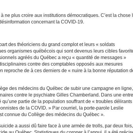
 ne plus croire aux institutions démocratiques. C’est la chose 
a désinformation concernant la COVID-19.
 part des théoriciens du grand complot et leurs « soldats
ues organismes québécois qui sont devenus leurs cibles favorit
sionnels agréés du Québec a reçu « quantité de messages »
 disciplinaires contre des comptables opposés aux mesures
On reproche de à ces derniers de « nuire à la bonne réputation d
Collège des médecins du Québec de subir une campagne en ligne
linaires contre le psychiatre Gilles Chamberland. Dans une entr
’une partie de la population souffrant de « troubles délirants
nnistes de la COVID. » Par courriel, la porte-parole Leslie
 est connue du Collège des médecins du Québec ».
icide a aussi dû faire face à une armée de trolls, par deux fois
uicide au Québec. Statistiques du coroner à l’appui, il a été précis