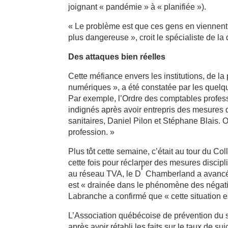
joignant « pandémie » à « planifiée »).
« Le problème est que ces gens en viennent à
plus dangereuse », croit le spécialiste de l
Des attaques bien réelles
Cette méfiance envers les institutions, de la
numériques », a été constatée par les quelq
Par exemple, l’Ordre des comptables profes
indignés après avoir entrepris des mesures
sanitaires, Daniel Pilon et Stéphane Blais. 
profession. »
Plus tôt cette semaine, c’était au tour du 
cette fois pour réclamer des mesures discip
r
au réseau TVA, le D
Chamberland a avancé qu
est « drainée dans le phénomène des négatio
Labranche a confirmé que « cette situation
L’Association québécoise de prévention du su
après avoir rétabli les faits sur le taux de s