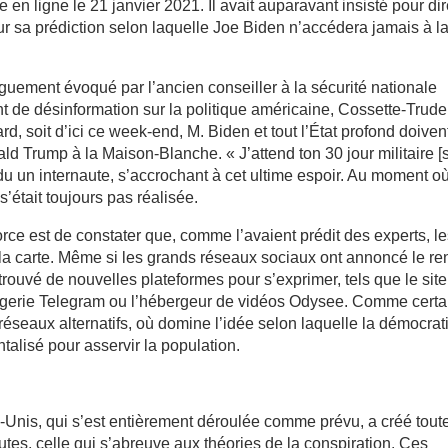
 ligne le 21 janvier 2021. Il avait auparavant insisté pour di
 sur sa prédiction selon laquelle Joe Biden n’accédera jamais à l
uement évoqué par l’ancien conseiller à la sécurité nationale
t de désinformation sur la politique américaine, Cossette-Trude
rd, soit d’ici ce week-end, M. Biden et tout l’État profond doiven
ald Trump à la Maison-Blanche. « J’attend ton 30 jour militaire [s
ndu un internaute, s’accrochant à cet ultime espoir. Au moment o
s’était toujours pas réalisée.
ce est de constater que, comme l’avaient prédit des experts, l
 la carte. Même si les grands réseaux sociaux ont annoncé le re
 trouvé de nouvelles plateformes pour s’exprimer, tels que le sit
agerie Telegram ou l’hébergeur de vidéos Odysee. Comme certa
réseaux alternatifs, où domine l’idée selon laquelle la démocrat
ntalisé pour asservir la population.
-Unis, qui s’est entièrement déroulée comme prévu, a créé tout
utes, celle qui s’abreuve aux théories de la conspiration. Ces