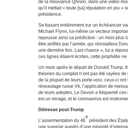
de la mouvance QAnon, dans une vidéo mise en
qu’il mettait « toute [sa] réputation en jeu »
présidence.
Se basant entièrement sur un échéancier vag
Michael Flynn, lui-même un vecteur importan
repousse ainsi sa prédiction : un mois plus ta
être arrêtés par l’armée, qui réinstallera Don
une dernière fois. Last chance », lui a répo
ces lignes étaient écrites, cette prophétie ne 
Un mois après le départ de Donald Trump, for
théories du complot n’ont pas été rayées de
de la plupart de leurs porte-voix, ceux-ci ont
réseautage russe Vk, l’application de mess
de leurs adeptes, Le Devoir a fréquenté ces 
est un mirage, et le coronavirus est instrume
Détresse post-Trump
e
L’assermentation du 46
président des États
une surprise auprès d’une minorité d’interna