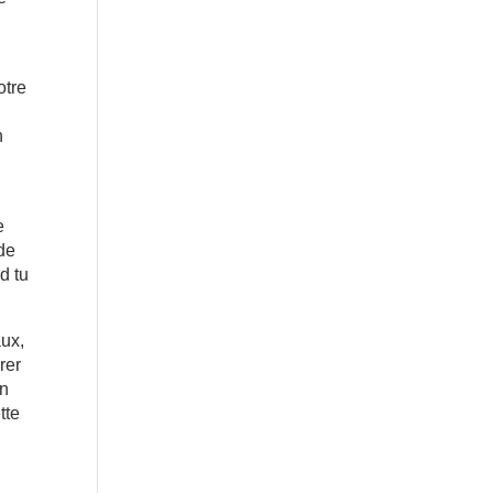
otre
n
e
de
d tu
.
aux,
rer
en
tte