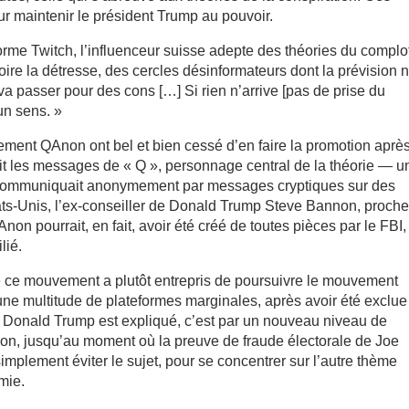
ur maintenir le président Trump au pouvoir.
teforme Twitch, l’influenceur suisse adepte des théories du complo
oire la détresse, des cercles désinformateurs dont la prévision 
 va passer pour des cons […] Si rien n’arrive [pas de prise du
un sens. »
ent QAnon ont bel et bien cessé d’en faire la promotion aprè
ait les messages de « Q », personnage central de la théorie — u
 communiquait anonymement par messages cryptiques sur des
ats-Unis, l’ex-conseiller de Donald Trump Steve Bannon, proch
n pourrait, en fait, avoir été créé de toutes pièces par le FBI,
lié.
de ce mouvement a plutôt entrepris de poursuivre le mouvement
 une multitude de plateformes marginales, après avoir été exclu
 Donald Trump est expliqué, c’est par un nouveau niveau de
-t-on, jusqu’au moment où la preuve de fraude électorale de Joe
simplement éviter le sujet, pour se concentrer sur l’autre thème
mie.