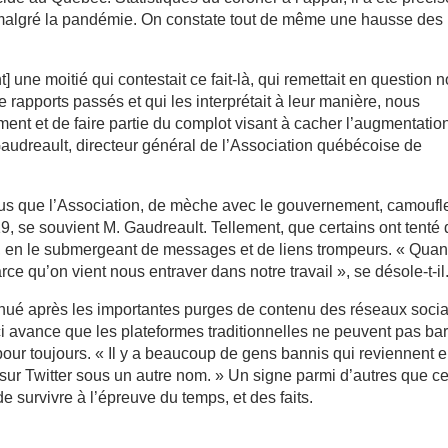
, malgré la pandémie. On constate tout de même une hausse des
 une moitié qui contestait ce fait-là, qui remettait en question n
e rapports passés et qui les interprétait à leur manière, nous
nt et de faire partie du complot visant à cacher l’augmentatio
udreault, directeur général de l’Association québécoise de
us que l’Association, de mèche avec le gouvernement, camoufl
 se souvient M. Gaudreault. Tellement, que certains ont tenté 
er, en le submergeant de messages et de liens trompeurs. « Quan
rce qu’on vient nous entraver dans notre travail », se désole-t-il
nué après les importantes purges de contenu des réseaux soci
i avance que les plateformes traditionnelles ne peuvent pas bar
 pour toujours. « Il y a beaucoup de gens bannis qui reviennent 
 sur Twitter sous un autre nom. » Un signe parmi d’autres que ce
e survivre à l’épreuve du temps, et des faits.