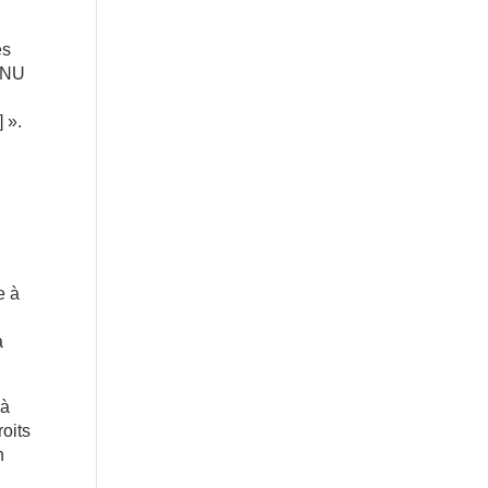
es
’ONU
] ».
e à
a
 à
roits
n