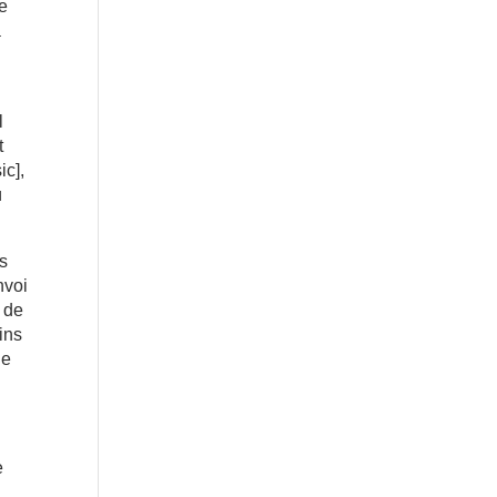
re
a
l
t
ic],
ù
es
nvoi
e de
ins
ie
e