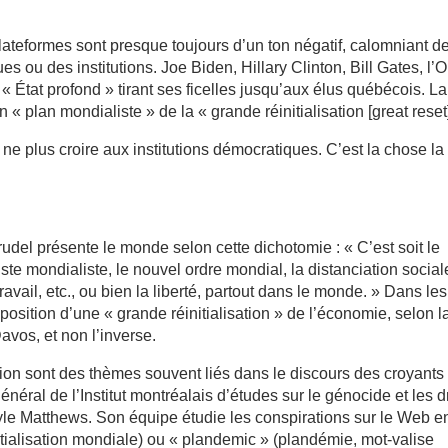
teformes sont presque toujours d’un ton négatif, calomniant d
s ou des institutions. Joe Biden, Hillary Clinton, Bill Gates, l
« État profond » tirant ses ficelles jusqu’aux élus québécois. La
 « plan mondialiste » de la « grande réinitialisation [great reset
e plus croire aux institutions démocratiques. C’est la chose la
udel présente le monde selon cette dichotomie : « C’est soit le
te mondialiste, le nouvel ordre mondial, la distanciation social
travail, etc., ou bien la liberté, partout dans le monde. » Dans les
roposition d’une « grande réinitialisation » de l’économie, selon l
os, et non l’inverse.
on sont des thèmes souvent liés dans le discours des croyants
néral de l’Institut montréalais d’études sur le génocide et les d
yle Matthews. Son équipe étudie les conspirations sur le Web e
nitialisation mondiale) ou « plandemic » (plandémie, mot-valise