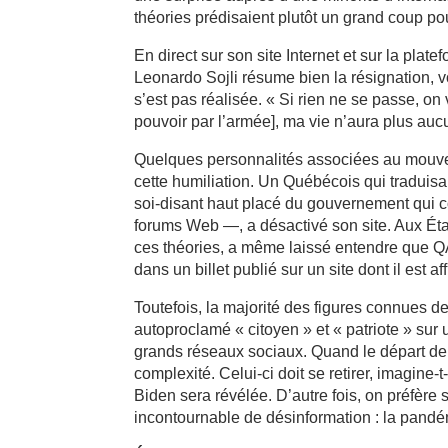
théories prédisaient plutôt un grand coup po
En direct sur son site Internet et sur la pla
Leonardo Sojli résume bien la résignation, v
s’est pas réalisée. « Si rien ne se passe, on
pouvoir par l’armée], ma vie n’aura plus auc
Quelques personnalités associées au mouvem
cette humiliation. Un Québécois qui traduis
soi-disant haut placé du gouvernement qui
forums Web —, a désactivé son site. Aux Ét
ces théories, a même laissé entendre que QAno
dans un billet publié sur un site dont il est affi
Toutefois, la majorité des figures connues 
autoproclamé « citoyen » et « patriote » sur
grands réseaux sociaux. Quand le départ de
complexité. Celui-ci doit se retirer, imagine
Biden sera révélée. D’autre fois, on préfère 
incontournable de désinformation : la pandé