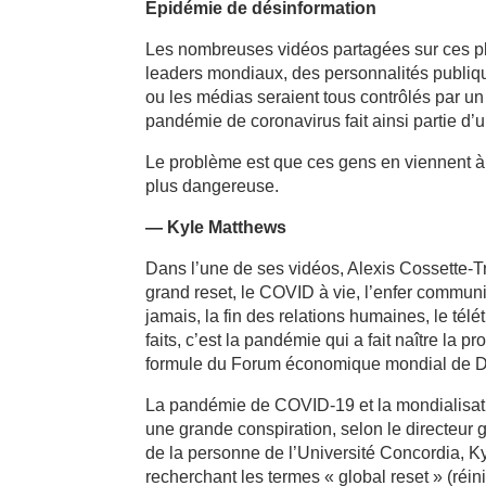
Épidémie de désinformation
Les nombreuses vidéos partagées sur ces pla
leaders mondiaux, des personnalités publique
ou les médias seraient tous contrôlés par un 
pandémie de coronavirus fait ainsi partie d’un
Le problème est que ces gens en viennent à n
plus dangereuse.
— Kyle Matthews
Dans l’une de ses vidéos, Alexis Cossette-Tr
grand reset, le COVID à vie, l’enfer communis
jamais, la fin des relations humaines, le télé
faits, c’est la pandémie qui a fait naître la p
formule du Forum économique mondial de Dav
La pandémie de COVID-19 et la mondialisati
une grande conspiration, selon le directeur gé
de la personne de l’Université Concordia, K
recherchant les termes « global reset » (réi