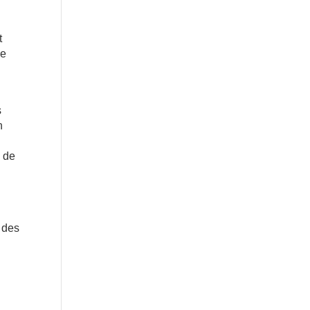
t
ne
s
n
e de
e des