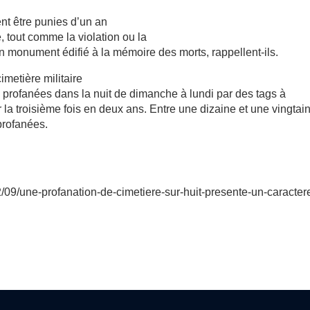
ent être punies d’un an
tout comme la violation ou la
n monument édifié à la mémoire des morts, rappellent-ils.
metière militaire
é profanées dans la nuit de dimanche à lundi par des tags à
 la troisième fois en deux ans. Entre une dizaine et une vingtai
profanées.
2/09/une-profanation-de-cimetiere-sur-huit-presente-un-caracter