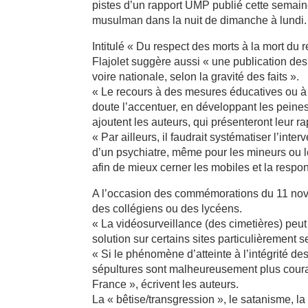
pistes d’un rapport UMP publié cette semain
musulman dans la nuit de dimanche à lundi.
Intitulé « Du respect des morts à la mort du
Flajolet suggère aussi « une publication de
voire nationale, selon la gravité des faits ».
« Le recours à des mesures éducatives ou à d
doute l’accentuer, en développant les peines
ajoutent les auteurs, qui présenteront leur ra
« Par ailleurs, il faudrait systématiser l’int
d’un psychiatre, même pour les mineurs ou le
afin de mieux cerner les mobiles et la respon
A l’occasion des commémorations du 11 nove
des collégiens ou des lycéens.
« La vidéosurveillance (des cimetières) peu
solution sur certains sites particulièrement se
« Si le phénomène d’atteinte à l’intégrité de
sépultures sont malheureusement plus courant
France », écrivent les auteurs.
La « bêtise/transgression », le satanisme, la 