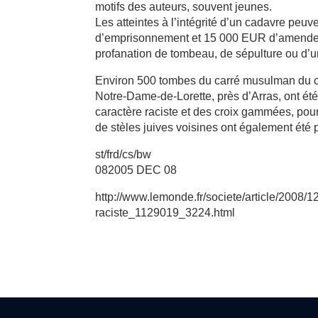
motifs des auteurs, souvent jeunes.
Les atteintes à l’intégrité d’un cadavre peuv
d’emprisonnement et 15 000 EUR d’amende, 
profanation de tombeau, de sépulture ou d’u
Environ 500 tombes du carré musulman du ci
Notre-Dame-de-Lorette, près d’Arras, ont ét
caractère raciste et des croix gammées, pour
de stèles juives voisines ont également été 
st/frd/cs/bw
082005 DEC 08
http://www.lemonde.fr/societe/article/2008/1
raciste_1129019_3224.html