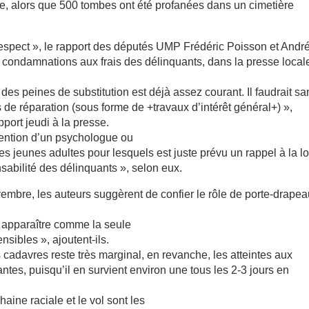
e, alors que 500 tombes ont été profanées dans un cimetière
 respect », le rapport des députés UMP Frédéric Poisson et Andr
s condamnations aux frais des délinquants, dans la presse local
es peines de substitution est déjà assez courant. Il faudrait sa
 de réparation (sous forme de +travaux d’intérêt général+) »,
pport jeudi à la presse.
ervention d’un psychologue ou
s jeunes adultes pour lesquels est juste prévu un rappel à la lo
sabilité des délinquants », selon eux.
mbre, les auteurs suggèrent de confier le rôle de porte-drapea
t apparaître comme la seule
nsibles », ajoutent-ils.
s cadavres reste très marginal, en revanche, les atteintes aux
es, puisqu’il en survient environ une tous les 2-3 jours en
haine raciale et le vol sont les