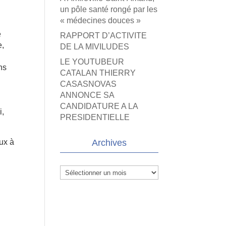
un pôle santé rongé par les
« médecines douces »
é
RAPPORT D’ACTIVITE
e,
DE LA MIVILUDES
LE YOUTUBEUR
ns
CATALAN THIERRY
CASASNOVAS
ANNONCE SA
CANDIDATURE A LA
i,
PRESIDENTIELLE
ux à
Archives
Archives