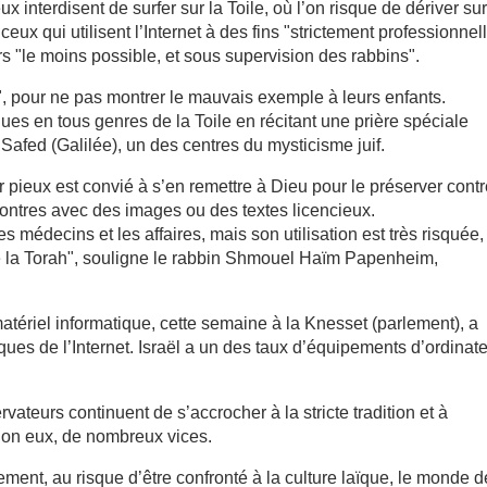
x interdisent de surfer sur la Toile, où l’on risque de dériver su
ux qui utilisent l’Internet à des fins "strictement professionnell
rs "le moins possible, et sous supervision des rabbins".
e", pour ne pas montrer le mauvais exemple à leurs enfants.
ques en tous genres de la Toile en récitant une prière spéciale
 Safed (Galilée), un des centres du mysticisme juif.
r pieux est convié à s’en remettre à Dieu pour le préserver cont
ncontres avec des images ou des textes licencieux.
es médecins et les affaires, mais son utilisation est très risquée,
de la Torah", souligne le rabbin Shmouel Haïm Papenheim,
 matériel informatique, cette semaine à la Knesset (parlement), a
ques de l’Internet. Israël a un des taux d’équipements d’ordinat
vateurs continuent de s’accrocher à la stricte tradition et à
elon eux, de nombreux vices.
ent, au risque d’être confronté à la culture laïque, le monde 