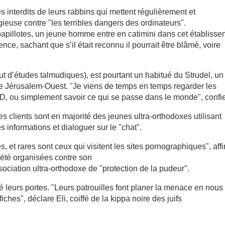
s interdits de leurs rabbins qui mettent régulièrement et
ieuse contre "les terribles dangers des ordinateurs".
papillotes, un jeune homme entre en catimini dans cet établiss
ence, sachant que s’il était reconnu il pourrait être blâmé, voire
tut d’études talmudiques), est pourtant un habitué du Strudel, un
 de Jérusalem-Ouest. "Je viens de temps en temps regarder les
VD, ou simplement savoir ce qui se passe dans le monde", confie-
s clients sont en majorité des jeunes ultra-orthodoxes utilisant
des informations et dialoguer sur le "chat".
 et rares sont ceux qui visitent les sites pornographiques", aff
t été organisées contre son
ociation ultra-orthodoxe de "protection de la pudeur".
é leurs portes. "Leurs patrouilles font planer la menace en nous
iches", déclare Eli, coiffé de la kippa noire des juifs