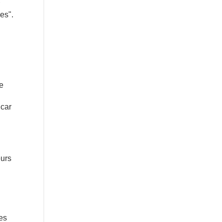
r
es".
re
 car
eurs
des