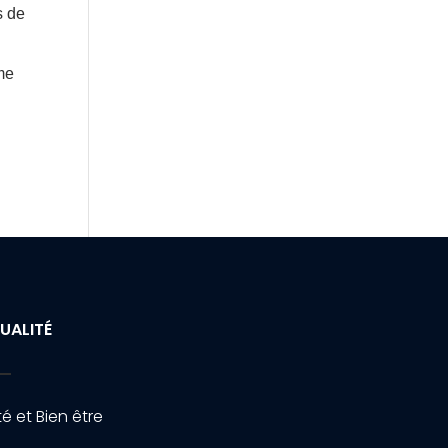
s de
me
UALITÉ
é et Bien être