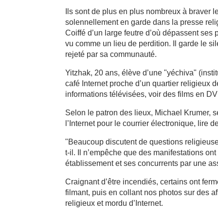
Ils sont de plus en plus nombreux à braver le
solennellement en garde dans la presse relig
Coiffé d’un large feutre d’où dépassent ses 
vu comme un lieu de perdition. Il garde le sil
rejeté par sa communauté.
Yitzhak, 20 ans, élève d’une "yéchiva" (insti
café Internet proche d’un quartier religieux
informations télévisées, voir des films en D
Selon le patron des lieux, Michael Krumer, se
l’Internet pour le courrier électronique, lire 
"Beaucoup discutent de questions religieuses,
t-il. Il n’empêche que des manifestations on
établissement et ses concurrents par une ass
Craignant d’être incendiés, certains ont ferm
filmant, puis en collant nos photos sur des aff
religieux et mordu d’Internet.