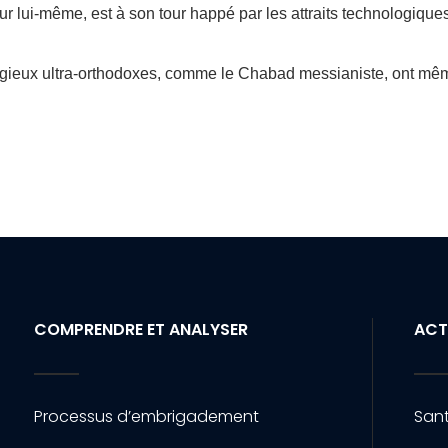
r lui-même, est à son tour happé par les attraits technologique
igieux ultra-orthodoxes, comme le Chabad messianiste, ont mê
COMPRENDRE ET ANALYSER
ACT
Processus d’embrigadement
Sant