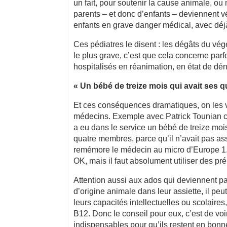
un fait, pour soutenir la cause animale, o
parents – et donc d’enfants – deviennent
enfants en grave danger médical, avec dé
Ces pédiatres le disent : les dégâts du vég
le plus grave, c’est que cela concerne parf
hospitalisés en réanimation, en état de d
« Un bébé de treize mois qui avait ses 
Et ces conséquences dramatiques, on les vo
médecins. Exemple avec Patrick Tounian che
a eu dans le service un bébé de treize mois 
quatre membres, parce qu’il n’avait pas ass
remémore le médecin au micro d’Europe 1. «
OK, mais il faut absolument utiliser des prép
Attention aussi aux ados qui deviennent pa
d’origine animale dans leur assiette, il p
leurs capacités intellectuelles ou scolaire
B12. Donc le conseil pour eux, c’est de vo
indispensables pour qu’ils restent en bonn