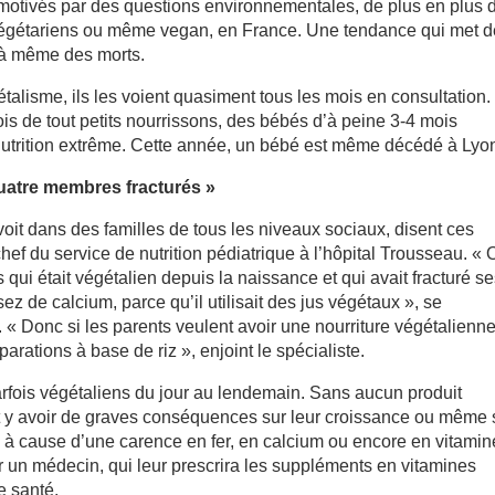
u motivés par des questions environnementales, de plus en plus 
 végétariens ou même vegan, en France. Une tendance qui met d
jà même des morts.
étalisme, ils les voient quasiment tous les mois en consultation.
ois de tout petits nourrissons, des bébés d’à peine 3-4 mois
énutrition extrême. Cette année, un bébé est même décédé à Lyo
quatre membres fracturés »
it dans des familles de tous les niveaux sociaux, disent ces
f du service de nutrition pédiatrique à l’hôpital Trousseau. « 
qui était végétalien depuis la naissance et qui avait fracturé se
ez de calcium, parce qu’il utilisait des jus végétaux », se
 Donc si les parents veulent avoir une nourriture végétalienne
arations à base de riz », enjoint le spécialiste.
rfois végétaliens du jour au lendemain. Sans aucun produit
eut y avoir de graves conséquences sur leur croissance ou même 
s, à cause d’une carence en fer, en calcium ou encore en vitamin
ir un médecin, qui leur prescrira les suppléments en vitamines
e santé.