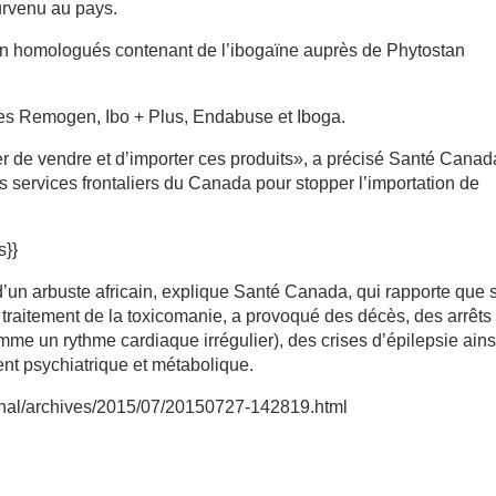
survenu au pays.
non homologués contenant de l’ibogaïne auprès de Phytostan
es Remogen, Ibo + Plus, Endabuse et Iboga.
er de vendre et d’importer ces produits», a précisé Santé Canad
es services frontaliers du Canada pour stopper l’importation de
s}}
 d’un arbuste africain, explique Santé Canada, qui rapporte que 
 traitement de la toxicomanie, a provoqué des décès, des arrêts
me un rythme cardiaque irrégulier), des crises d’épilepsie ains
t psychiatrique et métabolique.
ational/archives/2015/07/20150727-142819.html