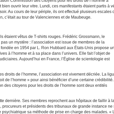
ation Commission des citoyens pour les droits de l’homme a
 bien ouvrir leur vitre. Lundi, ces manifestants étaient partis à v
 soir. Au cours de leur périple, ils ont effectué plusieurs escales
tin, c’était au tour de Valenciennes et de Maubeuge.
ls étaient vêtus de T-shirts rouges. Frédéric Grossmann, le
it pas un mystère : l’association est issue de membres de la
tion fondée en 1954 par L. Ron Hubbard aux États-Unis propose u
es à l’homme et à sa place dans l’univers. Elle fait l’objet de
ciaires. Aujourd’hui en France, l’Église de scientologie est
 des droits de l’homme, l’association est vivement décriée. La lig
oit de l’homme » pour ainsi bénéficier d’une certaine crédibilité
n des citoyens pour les droits de l’homme sont deux entités
tte dernière. Ses membres reprochent aux hôpitaux de faillir à la
ts, procureurs et présidents des tribunaux de grande instance ne
ice psychiatrique sa méthode de prise en charge des malades. « 