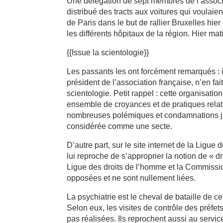
Une délégation de sept membres de l’associ
distribué des tracts aux voitures qui voulaient
de Paris dans le but de rallier Bruxelles hier
les différents hôpitaux de la région. Hier ma
{{Issue la scientologie}}
Les passants les ont forcément remarqués : i
président de l’association française, n’en fa
scientologie. Petit rappel : cette organisa
ensemble de croyances et de pratiques relativ
nombreuses polémiques et condamnations judi
considérée comme une secte.
D’autre part, sur le site internet de la Ligue
lui reproche de s’approprier la notion de « dr
Ligue des droits de l’homme et la Commissio
opposées et ne sont nullement liées.
La psychiatrie est le cheval de bataille de ce
Selon eux, les visites de contrôle des préfe
pas réalisées. Ils reprochent aussi au serv