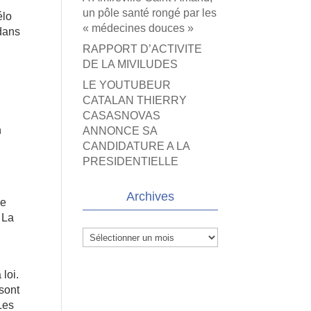
un pôle santé rongé par les
élo
« médecines douces »
 dans
RAPPORT D’ACTIVITE
DE LA MIVILUDES
LE YOUTUBEUR
CATALAN THIERRY
CASASNOVAS
n
ANNONCE SA
CANDIDATURE A LA
PRESIDENTIELLE
Archives
ue
. La
Archives
 loi.
 sont
Les