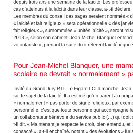
depuis trois ans une semaine de la laïcité. Les professeu
cas d’atteintes à la laïcité dans leur classe, a-t-il déclaré.
Les membres du conseil des sages seraient nommés « dan
« laïcité et fait religieux » sera opérationnelle « dès jan
fait religieux », surnommées « unités laïcité », seront mi
2018 », selon son cabinet. Jean-Michel Blanquer entend 
volontariste », prenant la suite du « référent laïcité » q
Pour Jean-Michel Blanquer, une mam
scolaire ne devrait « normalement » pa
Invité du Grand Jury RTL-Le Figaro-LCI dimanche, Jean-M
sur le sujet de la laïcité. Il a estimé qu’un parent accomp
« normalement » pas porter de signe religieux, par exem
personnelle, c’est que toute personne qui accompagne les
un collaborateur bénévole du service public (…) qui doit 
t-il dit. « Maintenant je respecte le droit, bien entendu, et 
consacré », a-t-il enchaîné, notant « des évolutions » juris