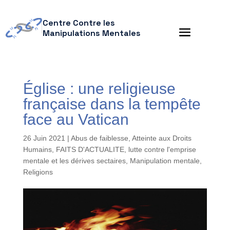
Centre Contre les
Manipulations Mentales
Église : une religieuse
française dans la tempête
face au Vatican
26 Juin 2021
|
Abus de faiblesse
,
Atteinte aux Droits
Humains
,
FAITS D'ACTUALITE
,
lutte contre l'emprise
mentale et les dérives sectaires
,
Manipulation mentale
,
Religions