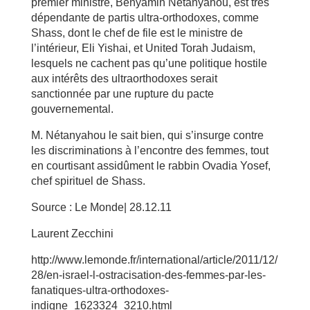
premier ministre, Benyamin Nétanyahou, est très
dépendante de partis ultra-orthodoxes, comme
Shass, dont le chef de file est le ministre de
l’intérieur, Eli Yishai, et United Torah Judaism,
lesquels ne cachent pas qu’une politique hostile
aux intérêts des ultraorthodoxes serait
sanctionnée par une rupture du pacte
gouvernemental.
M. Nétanyahou le sait bien, qui s’insurge contre
les discriminations à l’encontre des femmes, tout
en courtisant assidûment le rabbin Ovadia Yosef,
chef spirituel de Shass.
Source : Le Monde| 28.12.11
Laurent Zecchini
http://www.lemonde.fr/international/article/2011/12/
28/en-israel-l-ostracisation-des-femmes-par-les-
fanatiques-ultra-orthodoxes-
indigne_1623324_3210.html