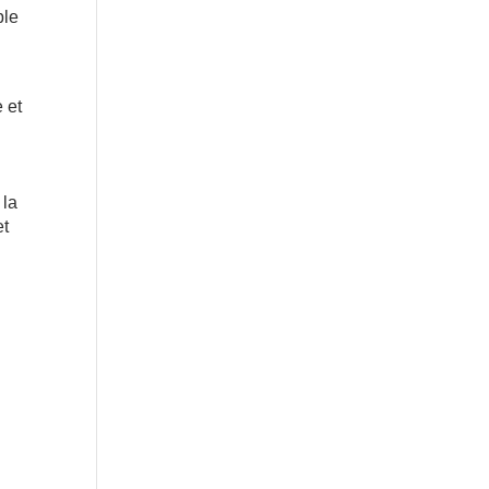
ple
e et
 la
et