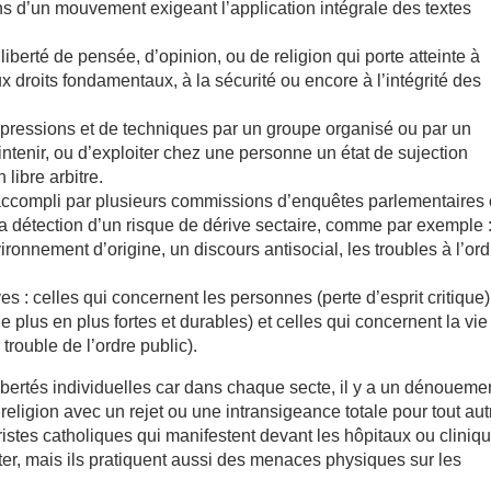
ns d’un mouvement exigeant l’application intégrale des textes
iberté de pensée, d’opinion, ou de religion qui porte atteinte à
ux droits fondamentaux, à la sécurité ou encore à l’intégrité des
e pressions et de techniques par un groupe organisé ou par un
intenir, ou d’exploiter chez une personne un état de sujection
libre arbitre.
l accompli par plusieurs commissions d’enquêtes parlementaires 
t la détection d’un risque de dérive sectaire, comme par exemple :
ironnement d’origine, un discours antisocial, les troubles à l’ord
ves : celles qui concernent les personnes (perte d’esprit critique)
 plus en plus fortes et durables) et celles qui concernent la vie
trouble de l’ordre public).
ibertés individuelles car dans chaque secte, il y a un dénoueme
religion avec un rejet ou une intransigeance totale pour tout aut
istes catholiques qui manifestent devant les hôpitaux ou cliniq
ter, mais ils pratiquent aussi des menaces physiques sur les