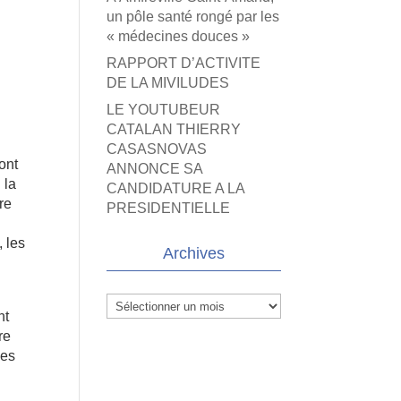
un pôle santé rongé par les
« médecines douces »
RAPPORT D’ACTIVITE
DE LA MIVILUDES
LE YOUTUBEUR
CATALAN THIERRY
CASASNOVAS
ont
ANNONCE SA
 la
CANDIDATURE A LA
re
PRESIDENTIELLE
, les
Archives
Archives
nt
re
ues