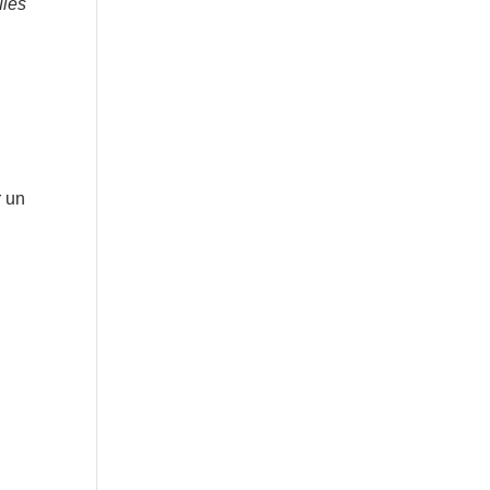
ules
r un