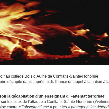
oir au collège Bois d’Aulne de Conflans-Sainte-Honorine
oire décapité dans l’après-midi. Il lance un appel à la nation à f
ir la décapitation d’un enseignant d' »attentat terroriste
du sur les lieux de l’attaque à Conflans-Sainte-Honorine (Yvelines
bloc contre
« l’obscurantisme »
pour les
« protéger et les défend