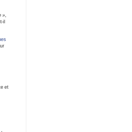
e »
,
-il
ues
ur
ce et