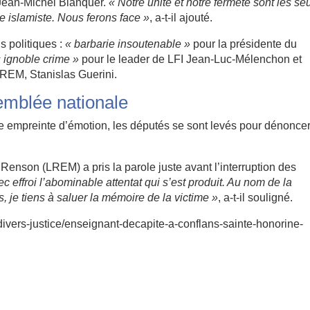
, Jean-Michel Blanquer.
« Notre unité et notre fermeté sont les se
e islamiste. Nous ferons face »
, a-t-il ajouté.
s politiques :
« barbarie insoutenable »
pour la présidente du
 ignoble crime »
pour le leader de LFI Jean-Luc-Mélenchon et
REM, Stanislas Guerini.
emblée nationale
 empreinte d’émotion, les députés se sont levés pour dénonce
Renson (LREM) a pris la parole juste avant l’interruption des
 effroi l’abominable attentat qui s’est produit. Au nom de la
, je tiens à saluer la mémoire de la victime »
, a-t-il souligné.
s-divers-justice/enseignant-decapite-a-conflans-sainte-honorine-