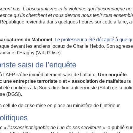
sseront pas. L’obscurantisme et la violence qui l’accompagne ne
’est ce qu’ils cherchent et nous devons nous tenir tous ensembl
a République reviendra dans quelques heures sur cette affaire, a-t
 caricatures de Mahomet
.
Le professeur a été décapité à quelq
attaque devant les anciens locaux de Charlie Hebdo. Son agresse
 voisine d’Eragny (Val-d’Oise).
riste saisi de l’enquête
à l’AFP s’être immédiatement saisi de l’affaire.
Une enquête
 une entreprise terroriste » et « association de malfaiteurs
t été confiées à la Sous-direction antiterroriste (Sdat) de la poli
ure (DGSI).
a cellule de crise mise en place au ministère de l’Intérieur.
litiques
ec
« l’assassinat ignoble de l’un de ses serviteurs »
, a publié sur