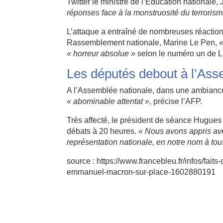
Twitter le ministre de l’Education nationale
réponses face à la monstruosité du terrorism
L’attaque a entraîné de nombreuses réaction
Rassemblement nationale, Marine Le Pen,
«
« horreur absolue »
selon le numéro un de L
Les députés debout à l’Ass
A l’Assemblée nationale, dans une ambiance
« abominable attentat »
, précise l’AFP.
Très affecté, le président de séance Hugues 
débats à 20 heures.
« Nous avons appris avec
représentation nationale, en notre nom à tous
source : https://www.francebleu.fr/infos/fait
emmanuel-macron-sur-place-1602880191