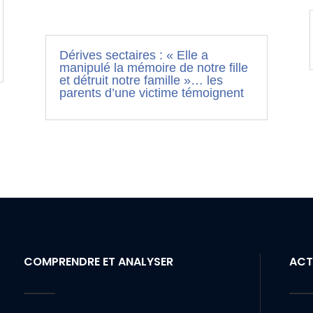
Dérives sectaires : « Elle a
manipulé la mémoire de notre fille
et détruit notre famille »… les
parents d’une victime témoignent
COMPRENDRE ET ANALYSER
ACT