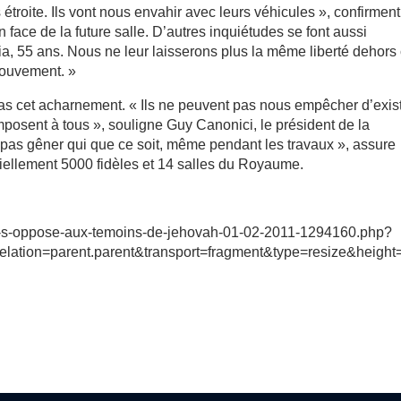
 étroite. Ils vont nous envahir avec leurs véhicules », confirment
en face de la future salle. D’autres inquiétudes se font aussi
aria, 55 ans. Nous ne leur laisserons plus la même liberté dehors
mouvement. »
 cet acharnement. « Ils ne peuvent pas nous empêcher d’exis
imposent à tous », souligne Guy Canonici, le président de la
ne pas gêner qui que ce soit, même pendant les travaux », assure
iellement 5000 fidèles et 14 salles du Royaume.
ire-s-oppose-aux-temoins-de-jehovah-01-02-2011-1294160.php?
ation=parent.parent&transport=fragment&type=resize&height