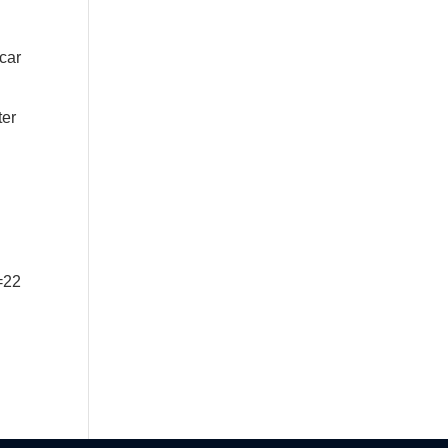
 car
ter
=22