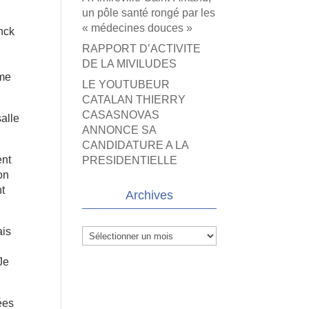
un pôle santé rongé par les
« médecines douces »
anck
RAPPORT D’ACTIVITE
DE LA MIVILUDES
mme
LE YOUTUBEUR
CATALAN THIERRY
CASASNOVAS
salle
ANNONCE SA
CANDIDATURE A LA
ent
PRESIDENTIELLE
on
nt
Archives
ais
Archives
Je
ées