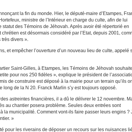
 annonçant la fin du monde. Hier, le député-maire d’Etampes, Fr
rtefeux, ministre de l’Intérieur en charge du culte, afin de lui
e statut des Témoins de Jéhovah. Après avoir été répertorié en
 chrétien est désormais considéré par l’Etat, depuis 2001, co
très divers ».
 fins, et empêcher l’ouverture d’un nouveau lieu de culte, appelé 
artier Saint-Gilles, à Etampes, les Témoins de Jéhovah souhait
tite pour nos 250 fidèles », explique le président de l’associati
is de construire est déposé à la mairie pour un terrain qu’ils o
le long de la N 20. Franck Marlin s’y est toujours opposé.
rdes astreintes financières, il a dû le délivrer le 12 novembre. M
ccès au chantier posera problème. Seules deux entrées sont
t à la municipalité. Comment vont-ils faire passer leurs engins ? 
tier. »
ité pour les riverains de déposer un recours sur les nuisances li