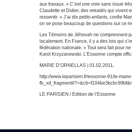
aux travaux. « C’est une voie sans issue très
Claudette et Didier, des retraités qui vivent 
ressentir. « J’ai dix petits-enfants, confie M
on se pose beaucoup de questions sur ce 
Les Témoins de Jéhovah ne comprennent pas
localement. En France, il y a des lois qui s’
fédération nationale. « Tout sera fait pour 
Karol Krzyzanowski. L’Essonne compte offic
MARIE D’ORNELLAS | 01.02.2011,
http://www.leparisien.fr/essonne-91/le-ma
fb_xd_fragment#?=&cb=f104be3bcbc99bf&rel
LE PARISIEN / Edition de l’Essonne