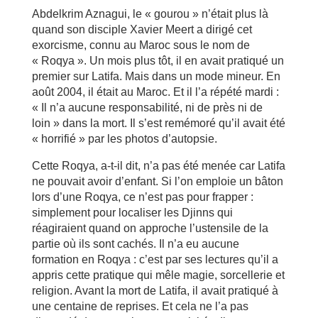
Abdelkrim Aznagui, le « gourou » n’était plus là
quand son disciple Xavier Meert a dirigé cet
exorcisme, connu au Maroc sous le nom de
« Roqya ». Un mois plus tôt, il en avait pratiqué un
premier sur Latifa. Mais dans un mode mineur. En
août 2004, il était au Maroc. Et il l’a répété mardi :
« Il n’a aucune responsabilité, ni de près ni de
loin » dans la mort. Il s’est remémoré qu’il avait été
« horrifié » par les photos d’autopsie.
Cette Roqya, a-t-il dit, n’a pas été menée car Latifa
ne pouvait avoir d’enfant. Si l’on emploie un bâton
lors d’une Roqya, ce n’est pas pour frapper :
simplement pour localiser les Djinns qui
réagiraient quand on approche l’ustensile de la
partie où ils sont cachés. Il n’a eu aucune
formation en Roqya : c’est par ses lectures qu’il a
appris cette pratique qui mêle magie, sorcellerie et
religion. Avant la mort de Latifa, il avait pratiqué à
une centaine de reprises. Et cela ne l’a pas