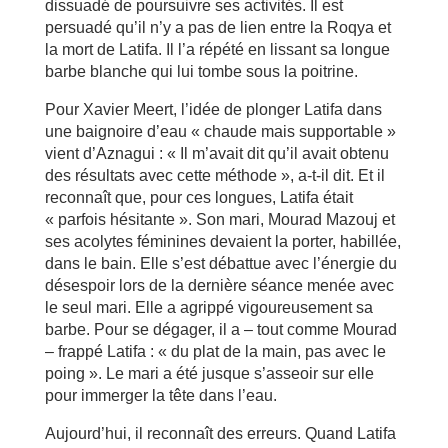
dissuadé de poursuivre ses activités. Il est
persuadé qu’il n’y a pas de lien entre la Roqya et
la mort de Latifa. Il l’a répété en lissant sa longue
barbe blanche qui lui tombe sous la poitrine.
Pour Xavier Meert, l’idée de plonger Latifa dans
une baignoire d’eau « chaude mais supportable »
vient d’Aznagui : « Il m’avait dit qu’il avait obtenu
des résultats avec cette méthode », a-t-il dit. Et il
reconnaît que, pour ces longues, Latifa était
« parfois hésitante ». Son mari, Mourad Mazouj et
ses acolytes féminines devaient la porter, habillée,
dans le bain. Elle s’est débattue avec l’énergie du
désespoir lors de la dernière séance menée avec
le seul mari. Elle a agrippé vigoureusement sa
barbe. Pour se dégager, il a – tout comme Mourad
– frappé Latifa : « du plat de la main, pas avec le
poing ». Le mari a été jusque s’asseoir sur elle
pour immerger la tête dans l’eau.
Aujourd’hui, il reconnaît des erreurs. Quand Latifa