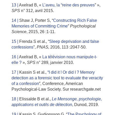
13 |
Axelrad B, «
L’aveu, la “reine des preuves
” »,
SPS
n° 312, avril 2015.
14 |
Shaw J, Porter S, “
Constructing Rich False
Memories of Committing Crime
”
Psychological
Science
, 2015, 26 :1-11.
15 |
Frenda S et al., “
Sleep deprivation and false
confessions
”,
PNAS,
2016, 113 :2047-50.
16 |
Axelrad B, «
La télévision nous manipule-t-
elle ?
»,
SPS
n° 289, janvier 2010.
17 |
Kassin S et al.,
“I did it ! Or did I ? Memory
detection as a forensic tool to evaluate the veracity
of a confession
”, Conference, American
Psychological-Law Society. Sur researchgate.net
18 |
Elissalde B et al.,
Le Mensonge, psychologie,
applications et outils de détection
, Dunod, 2019.
19 |
Kassin S, Gudjonsson G, “
The Psychology of