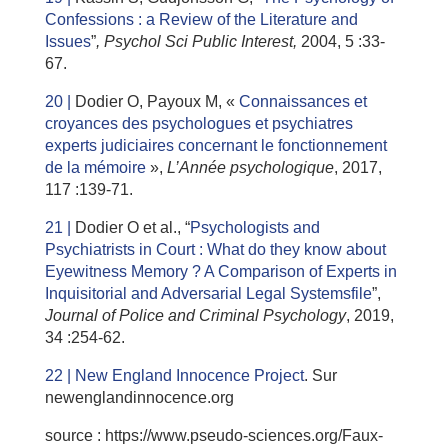
Confessions : a Review of the Literature and
Issues
”
, Psychol Sci Public Interest,
2004, 5 :33-
67.
20 |
Dodier O, Payoux M, «
Connaissances et
croyances des psychologues et psychiatres
experts judiciaires concernant le fonctionnement
de la mémoire
»,
L’Année psychologique
, 2017,
117 :139-71.
21 |
Dodier O et al., “
Psychologists and
Psychiatrists in Court : What do they know about
Eyewitness Memory ? A Comparison of Experts in
Inquisitorial and Adversarial Legal Systemsfile
”,
Journal of Police and Criminal Psychology
, 2019,
34 :254-62.
22 |
New England Innocence Project
. Sur
newenglandinnocence.org
source : https://www.pseudo-sciences.org/Faux-