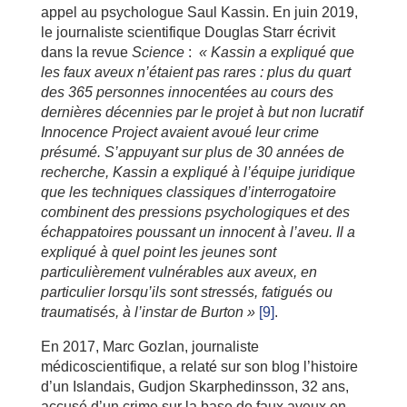
appel au psychologue Saul Kassin. En juin 2019,
le journaliste scientifique Douglas Starr écrivit
dans la revue
Science
:
« Kassin a expliqué que
les faux aveux n’étaient pas rares : plus du quart
des 365 personnes innocentées au cours des
dernières décennies par le projet à but non lucratif
Innocence Project avaient avoué leur crime
présumé. S’appuyant sur plus de 30 années de
recherche, Kassin a expliqué à l’équipe juridique
que les techniques classiques d’interrogatoire
combinent des pressions psychologiques et des
échappatoires poussant un innocent à l’aveu. Il a
expliqué à quel point les jeunes sont
particulièrement vulnérables aux aveux, en
particulier lorsqu’ils sont stressés, fatigués ou
traumatisés, à l’instar de Burton »
[9]
.
En 2017, Marc Gozlan, journaliste
médicoscientifique, a relaté sur son blog l’histoire
d’un Islandais, Gudjon Skarphedinsson, 32 ans,
accusé d’un crime sur la base de faux aveux en