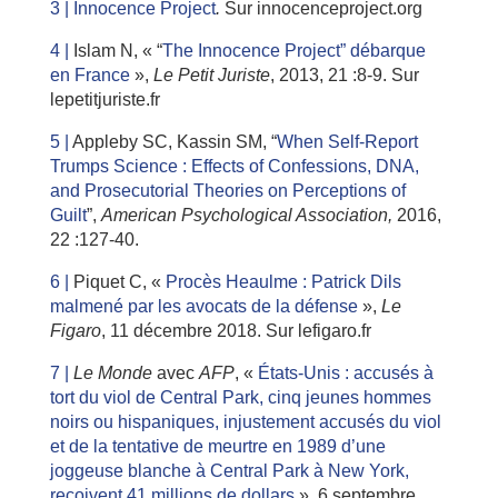
3 |
Innocence Project
.
Sur innocenceproject.org
4 |
Islam N, « “
The Innocence Project” débarque
en France
»,
Le Petit Juriste
, 2013, 21 :8-9. Sur
lepetitjuriste.fr
5 |
Appleby SC, Kassin SM, “
When Self-Report
Trumps Science : Effects of Confessions, DNA,
and Prosecutorial Theories on Perceptions of
Guilt
”,
American Psychological Association,
2016,
22 :127-40.
6 |
Piquet C, «
Procès Heaulme : Patrick Dils
malmené par les avocats de la défense
»,
Le
Figaro
, 11 décembre 2018. Sur lefigaro.fr
7 |
Le Monde
avec
AFP
, «
États-Unis : accusés à
tort du viol de Central Park, cinq jeunes hommes
noirs ou hispaniques, injustement accusés du viol
et de la tentative de meurtre en 1989 d’une
joggeuse blanche à Central Park à New York,
reçoivent 41 millions de dollars
», 6 septembre