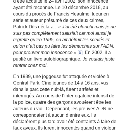
d’être acquitté le 24 avril 2002, son innocence
ayant été reconnue. Le 10 décembre 2018, au
cours du procès de Francis Heaulme, tueur en
série et auteur présumé de ces deux crimes,
Patrick Dils déclara :
« J’ai été blanchi mais je ne
suis pas complètement satisfait car moi aussi je
regrette qu’en 1995, on ait détruit les scellés et
qu’on n’ait pas pu faire les démarches sur l’ADN,
pour prouver mon innocence »
[6]
. En 2002, il a
publié un livre autobiographique,
Je voulais juste
rentrer chez moi
.
En 1989, une joggeuse fut attaquée et violée à
Central Park. Cinq jeunes de 14 à 16 ans, vus
dans le parc cette nuit-là, furent arrêtés et
interrogés. Au cours de l’interrogatoire intensif de
la police, quatre des garçons avouèrent être les
auteurs du viol. Cependant, les preuves ADN ne
correspondaient à aucun d’entre eux. Ils
déclarèrent plus tard avoir été contraints à faire de
faux aveux. Ils furent innocentés quand un violeur