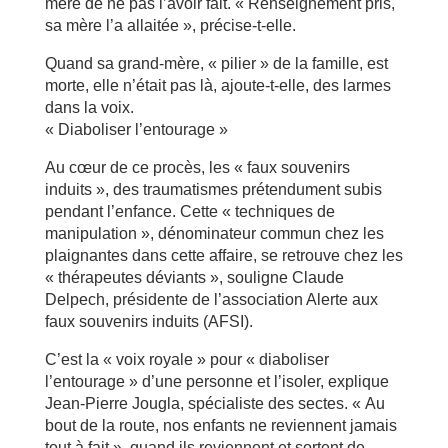
mère de ne pas l’avoir fait. « Renseignement pris,
sa mère l’a allaitée », précise-t-elle.
Quand sa grand-mère, « pilier » de la famille, est
morte, elle n’était pas là, ajoute-t-elle, des larmes
dans la voix.
« Diaboliser l’entourage »
Au cœur de ce procès, les « faux souvenirs
induits », des traumatismes prétendument subis
pendant l’enfance. Cette « techniques de
manipulation », dénominateur commun chez les
plaignantes dans cette affaire, se retrouve chez les
« thérapeutes déviants », souligne Claude
Delpech, présidente de l’association Alerte aux
faux souvenirs induits (AFSI).
C’est la « voix royale » pour « diaboliser
l’entourage » d’une personne et l’isoler, explique
Jean-Pierre Jougla, spécialiste des sectes. « Au
bout de la route, nos enfants ne reviennent jamais
tout à fait », quand ils reviennent et sortent de