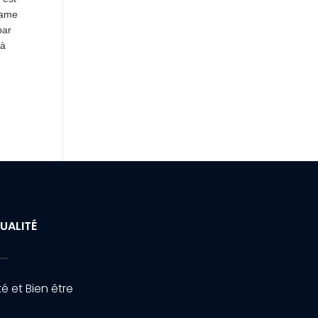
 dame
par
 à
UALITÉ
é et Bien être