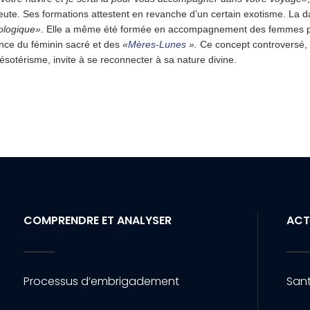
apeute. Ses formations attestent en revanche d’un certain exotisme. La
ologique»
. Elle a même été formée en accompagnement des femmes 
nce du féminin sacré et des
«
Mères-Lunes
».
Ce concept controversé,
sotérisme, invite à se reconnecter à sa nature divine.
COMPRENDRE ET ANALYSER
ACT
Processus d’embrigadement
Sant