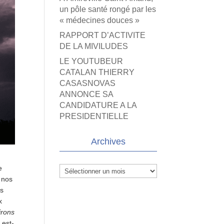
un pôle santé rongé par les
« médecines douces »
RAPPORT D’ACTIVITE
DE LA MIVILUDES
LE YOUTUBEUR
CATALAN THIERRY
CASASNOVAS
ANNONCE SA
CANDIDATURE A LA
PRESIDENTIELLE
Archives
e
Archives
 nos
es
x
irons
, est-