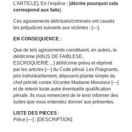
L’ARTICLE]. En l’espèce : [
décrire pourquoi cela
correspond aux faits
].
Ces agissements délictuels/criminels ont causés
les préjudices suivants aux victimes : [
—
].
EN CONSEQUENCE :
Que de tels agissements constituent, en autres, le
délit/crime [ABUS DE FAIBLESE,
ESCROQUERIE…] délit/crime prévu et réprimé
par les articles [—] du Code pénal. Les Plaignants,
pris individuellement, déposent plainte simple du
chef précité contre X/contre Madame Monsieur [
—
]
et de retenir toute autre éventuelle qualification
pénale. Ils vous remercient de le tenir informer des
suites que vous entendez donner aux présentes.
LISTE DES PIECES
:
Pièce [—] : [DESCRIPTION]