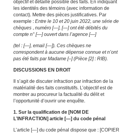
objectif et détaillé possible des faits. En indiquant
les identités des témoins (avec information de
contact). Mettre des pièces justificatives. Par
exemple :
Entre le 10 et 20 juin 2022, une série de
chèques
,
numéro [—], [—] ont été débités du
compte n° [—] ouvert dans l’agence [—]
(tel : [—], email [—]). Ces chèques ne
correspondent à aucune dépense connue et n’ont
pas été faits par Madame [–] (Pièce [2] : RIB).
DISCUSSIONS EN DROIT
Il s’agit de discuter infraction par infraction de la
matérialité des faits constitutifs. L’objectif est de
montrer au procureur la factualité du délit et
l’opportunité d’ouvrir une enquête.
1. Sur la qualification de [NOM DE
L’INFRACTION] article [—] du code pénal
L’article [
—
] du code pénal dispose que : [COPIER