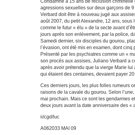
Condamné à 15 ans de réclusion criminelle e
agressions sexuelles sur deux garçons de 9 
Verbard doit être à nouveau jugé aux assises
août 2007, du petit Alexandre, 12 ans, sous 
comme le futur « élu » de la secte avant d’êtr
jours après son enlèvement, par la police, d
Samedi dernier, six disciples du gourou, pla
l’évasion, ont été mis en examen, dont cinq 
Présenté par les psychiatres comme un « man
son procès aux assises, Juliano Verbard a c
après avoir prétendu que la vierge Marie lu
qui étaient des centaines, devaient payer 20
Ces derniers jours, les plus folles rumeurs ont
raisons de la cavale du gourou. Selon l’une
mai prochain. Mais ce sont les gendarmes et 
deux jours avant la date anniversaire des « a
ii/cgd/luc
A062033 MAI 09