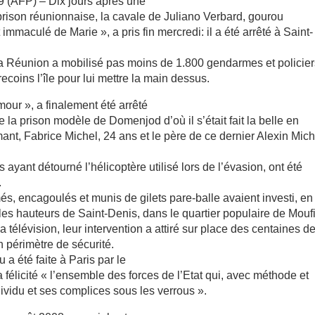
AFP) – Dix jours après une
prison réunionnaise, la cavale de Juliano Verbard, gourou
mmaculé de Marie », a pris fin mercredi: il a été arrêté à Saint-
la Réunion a mobilisé pas moins de 1.800 gendarmes et policie
recoins l’île pour lui mettre la main dessus.
mour », a finalement été arrêté
 la prison modèle de Domenjod d’où il s’était fait la belle en
t, Fabrice Michel, 24 ans et le père de ce dernier Alexin Mich
ayant détourné l’hélicoptère utilisé lors de l’évasion, ont été
.
s, encagoulés et munis de gilets pare-balle avaient investi, en
 les hauteurs de Saint-Denis, dans le quartier populaire de Moufi
 la télévision, leur intervention a attiré sur place des centaines d
n périmètre de sécurité.
 a été faite à Paris par le
a félicité « l’ensemble des forces de l’Etat qui, avec méthode et
ividu et ses complices sous les verrous ».