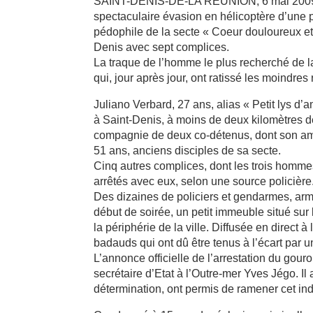
SAINT-DENIS-DE-LA REUNION, 6 mai 2009 (
spectaculaire évasion en hélicoptère d’une 
pédophile de la secte « Coeur douloureux et i
Denis avec sept complices.
La traque de l’homme le plus recherché de 
qui, jour après jour, ont ratissé les moindres 
Juliano Verbard, 27 ans, alias « Petit lys d’a
à Saint-Denis, à moins de deux kilomètres de
compagnie de deux co-détenus, dont son aman
51 ans, anciens disciples de sa secte.
Cinq autres complices, dont les trois hommes 
arrêtés avec eux, selon une source policière
Des dizaines de policiers et gendarmes, armé
début de soirée, un petit immeuble situé sur
la périphérie de la ville. Diffusée en direct à
badauds qui ont dû être tenus à l’écart par u
L’annonce officielle de l’arrestation du gourou
secrétaire d’Etat à l’Outre-mer Yves Jégo. Il 
détermination, ont permis de ramener cet ind