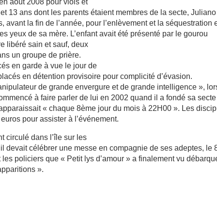
n août 2008 pour viols et
et 13 ans dont les parents étaient membres de la secte, Juliano
, avant la fin de l’année, pour l’enlèvement et la séquestration 
les yeux de sa mère. L’enfant avait été présenté par le gourou
e libéré sain et sauf, deux
ans un groupe de prière.
cés en garde à vue le jour de
placés en détention provisoire pour complicité d’évasion.
ipulateur de grande envergure et de grande intelligence », lor
ommencé à faire parler de lui en 2002 quand il a fondé sa secte
i apparaissait « chaque 8ème jour du mois à 22H00 ». Les discip
 euros pour assister à l’événement.
 circulé dans l’île sur les
, il devait célébrer une messe en compagnie de ses adeptes, le 
les policiers que « Petit lys d’amour » a finalement vu débarqu
pparitions ».