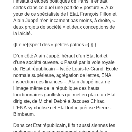
l’Institut d’études politiques de Paris, il entrait
certes dans ce duel une part de « posture ». Aux
yeux de ce spécialiste de l’Etat, François Fillon et
Alain Juppé n’en incarnent pas moins, à droite, «
deux projets de société » et deux conceptions de
la laïcité.
{{Le re{{spect des « petites patries »} }} }
D’un côté Alain Juppé, héraut d’un Etat fort et
d’une société ouverte. « Passé par la voie royale
de l’Etat républicain – lycée Louis-le-Grand, Ecole
normale supérieure, agrégation de lettres, ENA,
inspection des finances –, Alain Juppé incarne
l’image même de la république des hauts
fonctionnaires gaullistes qui met en place un Etat
dirigiste, de Michel Debré à Jacques Chirac.
L’ENA symbolise cet Etat fort », précise Pierre ­
Birnbaum.
Dans cet Etat républicain, il fait aussi siennes les
pratiques « d’accommodement raisonnable »,