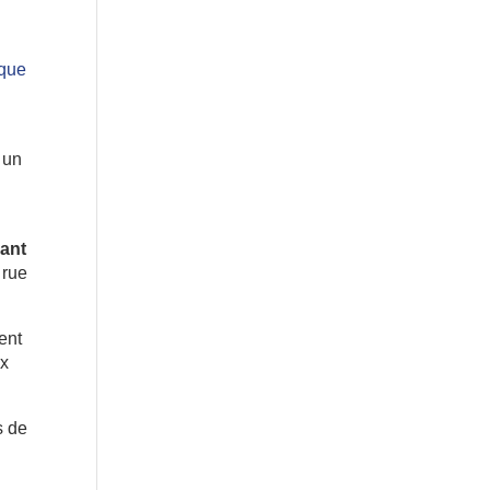
sque
 un
sant
 rue
ent
ux
s de