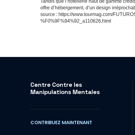
Tandis que l’hôtellerie haut de gamme crédib
offre d’hébergement, d’un design irréprocha
source : https://www.tourmag.com/FUTUROS
%F0%9F%94%92_a110626.html
Centre Contre les
Manipulations Mentales
CONTRIBUEZ MAINTENANT