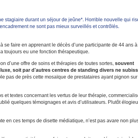
ne stagiaire durant un séjour de jeûne*. Horrible nouvelle qui ri
t encadrement ne sont pas mieux surveillés et contrôlés.
 à se faire en apprenant le décès d’une participante de 44 ans à
 a toujours eu une fonction thérapeutique.
on d’une offre de soins et thérapies de toutes sortes,
souvent
luxe, soit par d’autres centres de standing divers ne subis
ôle pas de près cette mosaïque de prestataires ayant pignon sur
s et textes concernant les vertus de leur thérapie, commercialis
ublié quelques témoignages et avis d’utilisateurs. Plutôt élogie
ante en ces temps de disette médiatique, n’est pas avare non plu