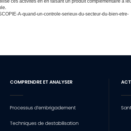
ilise ces activités en en faisant un produit complémentaire à le
ble.
COPIE-A-quand-un-controle-serieux-du-secteur-du-bien-etre-
COMPRENDRE ET ANALYSER
ACT
Processus d’embrigadement
Sant
Techniques de destabilisation