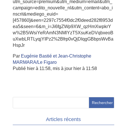
utm_source=premium&utm_medium=email&utm_
campaign=edito_nouvelle_nl&utm_content=abo_i
nscrit&mediego_euid=
[457860]&een=2297c7554f0dc2f0deed282f8953d
ea5&seen=6&m_i=Ji6fgZWp9XW_qzHmXwpkrY
w%2B5iWsiYeRAmN3NMlYzT5XsuKeDVqbxeoB
uXwbLRTLyqjYIPz2%2Bfrp0vQjDIqgGBbpsWvBa
HspJr
Par
Eugénie Bastié
et Jean-Christophe
MARMARA/Le Figaro
Publié hier à 11:58,
mis à jour hier à 11:58
Articles récents