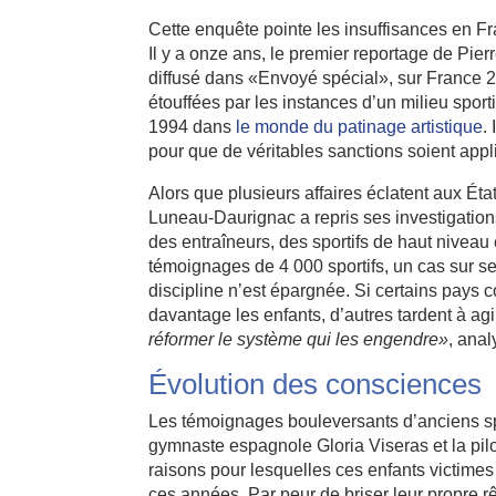
Cette enquête pointe les insuffisances en Fr
Il y a onze ans, le premier reportage de Pi
diffusé dans «Envoyé spécial», sur France 2, 
étouffées par les instances d’un milieu sport
1994 dans
le monde du patinage artistique
.
pour que de véritables sanctions soient app
Alors que plusieurs affaires éclatent aux Éta
Luneau-Daurignac a repris ses investigations
des entraîneurs, des sportifs de haut nivea
témoignages de 4 000 sportifs, un cas sur s
discipline n’est épargnée. Si certains pays
davantage les enfants, d’autres tardent à agi
réformer le système qui les engendre»
, anal
Évolution des consciences
Les témoignages bouleversants d’anciens spo
gymnaste espagnole Gloria Viseras et la pilo
raisons pour lesquelles ces enfants victimes
ces années. Par peur de briser leur propre r