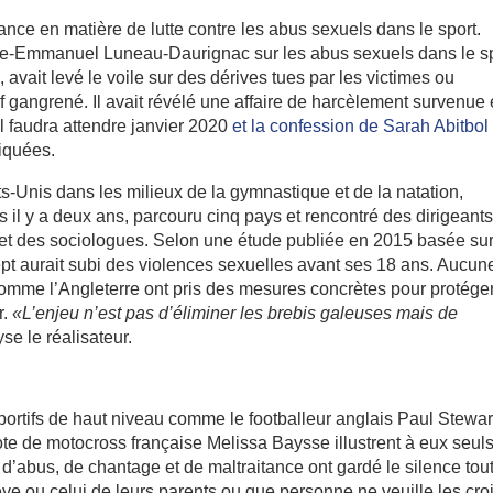
ance en matière de lutte contre les abus sexuels dans le sport.
erre-Emmanuel Luneau-Daurignac sur les abus sexuels dans le s
avait levé le voile sur des dérives tues par les victimes ou
if gangrené. Il avait révélé une affaire de harcèlement survenue
 Il faudra attendre janvier 2020
et la confession de Sarah Abitbol
liquées.
ts-Unis dans les milieux de la gymnastique et de la natation,
 il y a deux ans, parcouru cinq pays et rencontré des dirigeants
u et des sociologues. Selon une étude publiée en 2015 basée sur
ept aurait subi des violences sexuelles avant ses 18 ans. Aucun
 comme l’Angleterre ont pris des mesures concrètes pour protége
r.
«L’enjeu n’est pas d’éliminer les brebis galeuses mais de
yse le réalisateur.
rtifs de haut niveau comme le footballeur anglais Paul Stewart
te de motocross française Melissa Baysse illustrent à eux seuls
 d’abus, de chantage et de maltraitance ont gardé le silence tou
êve ou celui de leurs parents ou que personne ne veuille les croi