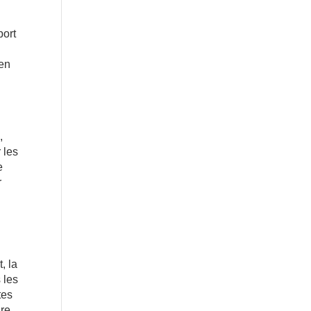
port
 en
,
 les
e
r
, la
 les
tes
re.