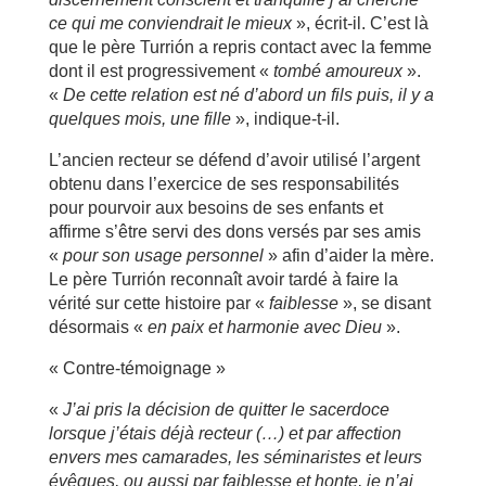
ce qui me conviendrait le mieux
», écrit-il. C’est là
que le père Turrión a repris contact avec la femme
dont il est progressivement «
tombé amoureux
».
«
De cette relation est né d’abord un fils puis, il y a
quelques mois, une fille
», indique-t-il.
L’ancien recteur se défend d’avoir utilisé l’argent
obtenu dans l’exercice de ses responsabilités
pour pourvoir aux besoins de ses enfants et
affirme s’être servi des dons versés par ses amis
«
pour son usage personnel
» afin d’aider la mère.
Le père Turrión reconnaît avoir tardé à faire la
vérité sur cette histoire par «
faiblesse
», se disant
désormais «
en paix et harmonie avec Dieu
».
« Contre-témoignage »
«
J’ai pris la décision de quitter le sacerdoce
lorsque j’étais déjà recteur (…) et par affection
envers mes camarades, les séminaristes et leurs
évêques, ou aussi par faiblesse et honte, je n’ai