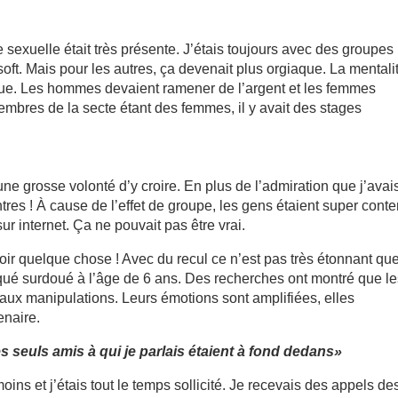
 sexuelle était très présente. J’étais toujours avec des groupes
oft. Mais pour les autres, ça devenait plus orgiaque. La mentali
ïque. Les hommes devaient ramener de l’argent et les femmes
membres de la secte étant des femmes, il y avait des stages
 une grosse volonté d’y croire. En plus de l’admiration que j’avai
res ! À cause de l’effet de groupe, les gens étaient super conte
ur internet. Ça ne pouvait pas être vrai.
avoir quelque chose ! Avec du recul ce n’est pas très étonnant que
tiqué surdoué à l’âge de 6 ans. Des recherches ont montré que l
ux manipulations. Leurs émotions sont amplifiées, elles
enaire.
es seuls amis à qui je parlais étaient à fond dedans»
ins et j’étais tout le temps sollicité. Je recevais des appels de