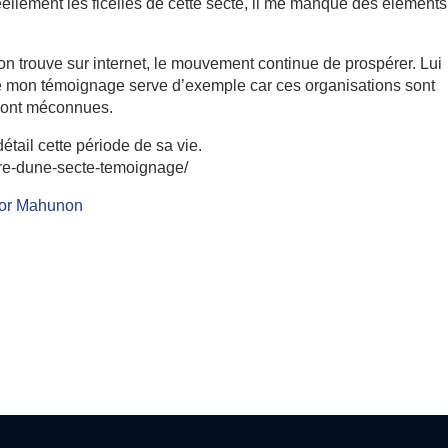
réellement les ficelles de cette secte, il me manque des éléments
’on trouve sur internet, le mouvement continue de prospérer. Lui
e mon témoignage serve d’exemple car ces organisations sont
t sont méconnues.
étail cette période de sa vie.
bre-dune-secte-temoignage/
tor Mahunon