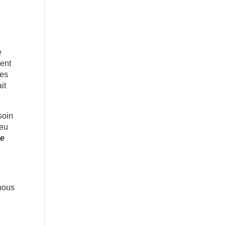
e
ient
des
it
soin
peu
se
 nous