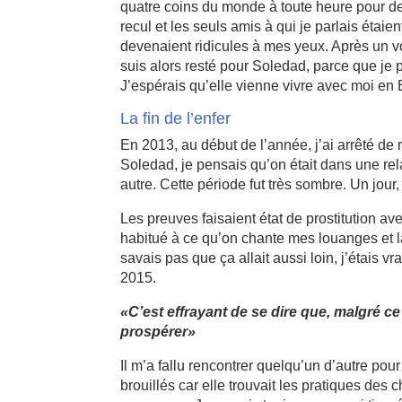
quatre coins du monde à toute heure pour de
recul et les seuls amis à qui je parlais étaie
devenaient ridicules à mes yeux. Après un v
suis alors resté pour Soledad, parce que je p
J’espérais qu’elle vienne vivre avec moi en
La fin de l’enfer
En 2013, au début de l’année, j’ai arrêté de
Soledad, je pensais qu’on était dans une rela
autre. Cette période fut très sombre. Un jour
Les preuves faisaient état de prostitution av
habitué à ce qu’on chante mes louanges et là
savais pas que ça allait aussi loin, j’étais v
2015.
«C’est effrayant de se dire que, malgré c
prospérer»
Il m’a fallu rencontrer quelqu’un d’autre pou
brouillés car elle trouvait les pratiques des