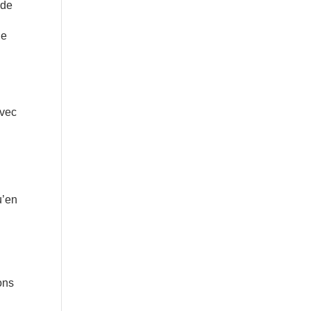
 de
Je
avec
’en
ons
s