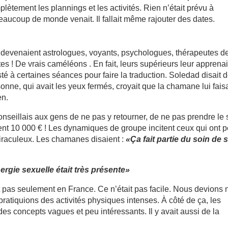
plètement les plannings et les activités. Rien n’était prévu à
eaucoup de monde venait. Il fallait même rajouter des dates.
 devenaient astrologues, voyants, psychologues, thérapeutes d
! De vrais caméléons . En fait, leurs supérieurs leur apprena
isté à certaines séances pour faire la traduction. Soledad disait 
onne, qui avait les yeux fermés, croyait que la chamane lui faisa
en.
 conseillais aux gens de ne pas y retourner, de ne pas prendre le 
aient 10 000 € ! Les dynamiques de groupe incitent ceux qui ont 
miraculeux. Les chamanes disaient :
«Ça fait partie du soin de 
ergie sexuelle était très présente»
t pas seulement en France. Ce n’était pas facile. Nous devions
ratiquions des activités physiques intenses. À côté de ça, les
s concepts vagues et peu intéressants. Il y avait aussi de la