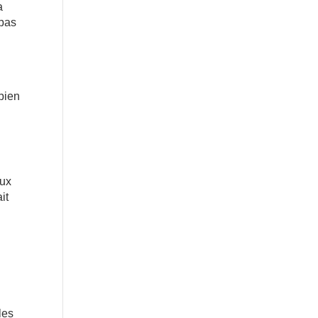
a
 pas
 bien
aux
it
les