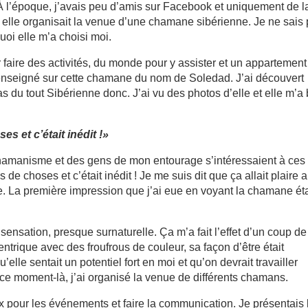
 À l’époque, j’avais peu d’amis sur Facebook et uniquement de l
r elle organisait la venue d’une chamane sibérienne. Je ne sais
oi elle m’a choisi moi.
faire des activités, du monde pour y assister et un appartement
 renseigné sur cette chamane du nom de Soledad. J’ai découvert
as du tout Sibérienne donc. J’ai vu des photos d’elle et elle m’a
s et c’était inédit !»
chamanisme et des gens de mon entourage s’intéressaient à ces
 de choses et c’était inédit ! Je me suis dit que ça allait plaire 
e. La première impression que j’ai eue en voyant la chamane éta
 sensation, presque surnaturelle. Ça m’a fait l’effet d’un coup de
entrique avec des froufrous de couleur, sa façon d’être était
u’elle sentait un potentiel fort en moi et qu’on devrait travailler
e ce moment-là, j’ai organisé la venue de différents chamans.
x pour les événements et faire la communication. Je présentais 