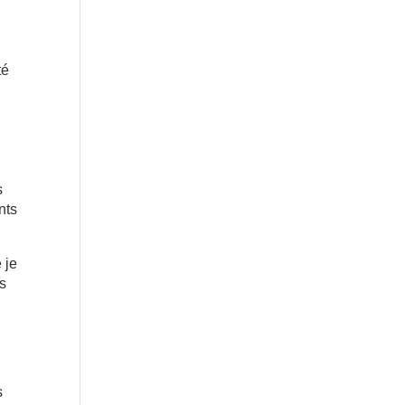
té
s
nts
 je
es
s