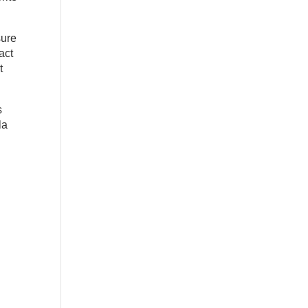
sure
act
t
s
la