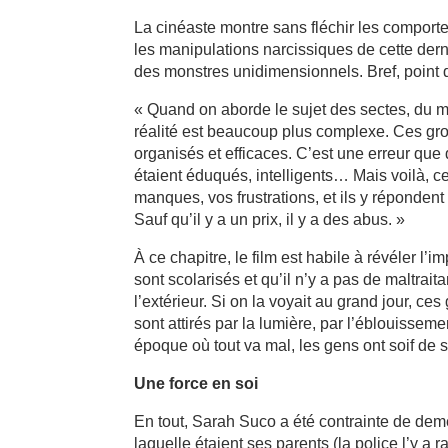
La cinéaste montre sans fléchir les comport
les manipulations narcissiques de cette derni
des monstres unidimensionnels. Bref, point
« Quand on aborde le sujet des sectes, du m
réalité est beaucoup plus complexe. Ces grou
organisés et efficaces. C’est une erreur que
étaient éduqués, intelligents… Mais voilà, ce
manques, vos frustrations, et ils y réponden
Sauf qu’il y a un prix, il y a des abus. »
À ce chapitre, le film est habile à révéler l’
sont scolarisés et qu’il n’y a pas de maltrai
l’extérieur. Si on la voyait au grand jour, c
sont attirés par la lumière, par l’éblouissemen
époque où tout va mal, les gens ont soif de sol
Une force en soi
En tout, Sarah Suco a été contrainte de de
laquelle étaient ses parents (la police l’y a 