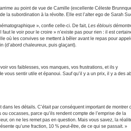
arrime au point de vue de Camille (excellente Céleste Brunnque
 de la subordination à la révolte. Elle est l’alter ego de Sarah Su
nématographique », confie celle-ci. De fait,
Les éblouis
démontr
aut le voir pour le croire » n’existe pas pour rien : il est certai
e où les convives se mettent à bêler avant le repas pour appel
n (d’abord chaleureux, puis glaçant).
voir vos faiblesses, vos manques, vos frustrations, et ils y
ous sentir utile et épanoui. Sauf qu’il y a un prix, il y a des a
est dans les détails. C’était par conséquent important de montrer 
 ou cocasses, parce qu’ils rendent compte de l’emprise de la
érieur, on ne les remet pas en question. Mais vous savez, la réalit
eprésente qu’une fraction, 10 % peut-être, de ce qui se passait. »