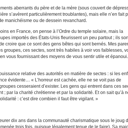
ements aberrants du père et de la mère (sous couvert de dépres
ère s’avèrent particulièrement troublantes), mais elle n’en fait 
 de manichéisme ou de dessein revanchard.
oins en France, on pense à l’Ordre du temple solaire, mais la
pes importés des États-Unis fleurissent un peu partout ; ils son
 de croire que ce sont des gens bêtes qui sont bernés. Mes pare
s groupes, ces sectes, sont très habiles à voir vos faiblesses, v
t en vous fournissant des moyens de vous sentir utile et épanoui
impuissance relative des autorités en matière de sectes : si les en
tance évidente… « L’horreur est cachée, elle ne se voit pas de
es groupes cesseraient d’exister. Les gens qui entrent dans ces se
t ; par la charité chrétienne et par la solidarité. Et on sait qu’à n
idarité : c’est dire combien il faut être vigilant. »
meurer dix ans dans la communauté charismatique sous le joug 
ramenée trois fois, puisque légalement tenue de le faire). Sa majo