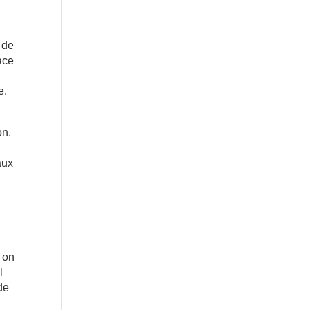
 de
ace
e.
on.
aux
, on
l
de