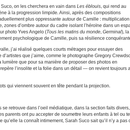
 Suco, on les cherchera en vain dans
Les éblouis
, qui rend au
ène à la progression limpide. Ainsi, après des compositions
 graduellement plus oppressante autour de Camille : multiplication
e, zones d’ombre autour du cadre isolant l’héroïne dans un esp
eur photo Yves Angelo (
Tous les matins du monde
,
Germinal
), la
litement psychologique de Camille, puis sa résilience conquérant
ervalle, j’ai réalisé quelques courts métrages pour essayer des
ée d’artistes que j’aime, comme le photographe Gregory Crewds
à la lumière que pour sa manière de proposer des photos en
epère l’insolite et la folie dans un détail — on revient toujours 
mots qui viennent souvent en tête pendant la projection.
 se retrouve dans l’oeil médiatique, dans la section faits divers
arents ont pu accepter de soumettre leurs enfants à tel ou te
e qu’elle la connaît intimement, Sarah Suco sait qu’il n’y a pas 