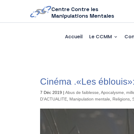
Centre Contre les
Manipulations Mentales
Accueil
Le CCMM
Com
Cinéma .«Les éblouis»:
7 Déc 2019
|
Abus de faiblesse
,
Apocalysme, mill
D'ACTUALITE
,
Manipulation mentale
,
Religions
,