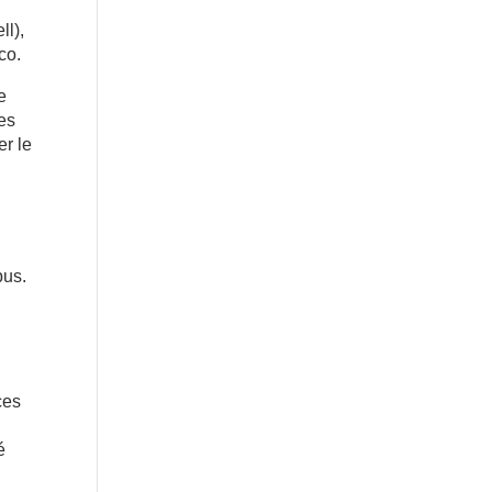
ll),
co.
e
nes
er le
bus.
ces
é