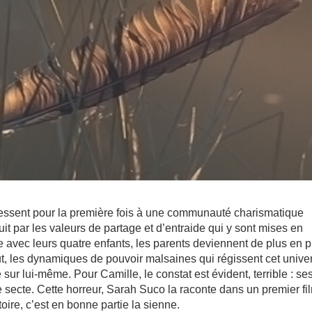
ressent pour la première fois à une communauté charismatique
uit par les valeurs de partage et d’entraide qui y sont mises en
upe avec leurs quatre enfants, les parents deviennent de plus en p
ut, les dynamiques de pouvoir malsaines qui régissent cet unive
sur lui-même. Pour Camille, le constat est évident, terrible : se
ne secte. Cette horreur, Sarah Suco la raconte dans un premier fi
toire, c’est en bonne partie la sienne.