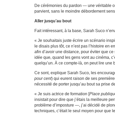
De cérémonies du pardon — une véritable o
parvient, sans le moindre débordement sensa
Aller jusqu’au bout
Fait intéressant, à la base, Sarah Suco n’envi
« Je souhaitais juste écrire un scénario insp
le disais plus tôt, ce n’est pas l’histoire en 
afin d’avoir une distance, pour éviter que c
idée que, quand les gens vont au cinéma, c’es
quelqu’un. À ce compte-là, on peut lire un
Ce sont, explique Sarah Suco, les encoura
pour cent
) qui eurent raison de ses premièr
nécessité de porter jusqu’au bout sa prise d
« Je suis actrice de formation [
Place publiqu
insistait pour dire que j’étais la meilleure 
problème d’imposture —, j’ai décidé de plon
techniques, c’était le seul moyen pour que le