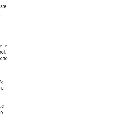
aste
.
e je
hol,
ette
ix
 la
que
ce