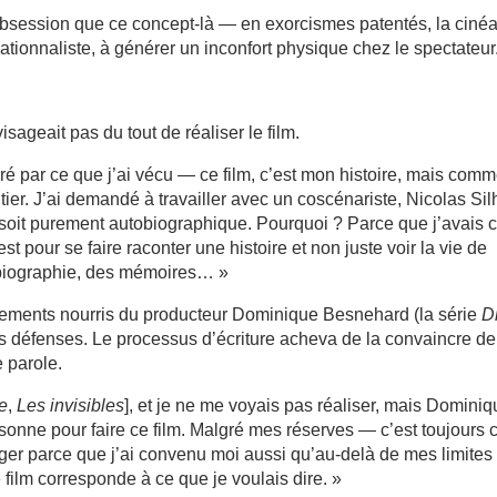
bsession que ce concept-là — en exorcismes patentés, la ciné
tionnaliste, à générer un inconfort physique chez le spectateur
sageait pas du tout de réaliser le film.
iré par ce que j’ai vécu — ce film, c’est mon histoire, mais comm
entier. J’ai demandé à travailler avec un coscénariste, Nicolas Sil
e soit purement autobiographique. Pourquoi ? Parce que j’avais c
t pour se faire raconter une histoire et non juste voir la vie de
e biographie, des mémoires… »
gements nourris du producteur Dominique Besnehard (la série
D
es défenses. Le processus d’écriture acheva de la convaincre de
e parole.
e
,
Les invisibles
], et je ne me voyais pas réaliser, mais Domini
personne pour faire ce film. Malgré mes réserves — c’est toujours 
ger parce que j’ai convenu moi aussi qu’au-delà de mes limites
 film corresponde à ce que je voulais dire. »