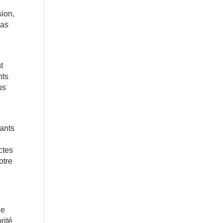
sion,
pas
t
nts
os
.
fants
ctes
otre
de
rité