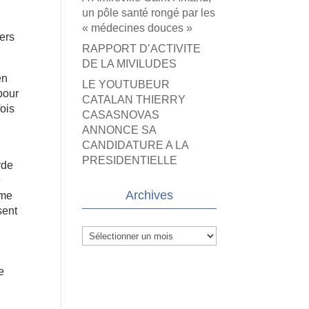
un pôle santé rongé par les
« médecines douces »
ers
RAPPORT D’ACTIVITE
DE LA MIVILUDES
en
LE YOUTUBEUR
pour
CATALAN THIERRY
fois
CASASNOVAS
ANNONCE SA
CANDIDATURE A LA
PRESIDENTIELLE
rde
e
Archives
ême
sent
Archives
e