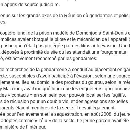
on appris de source judiciaire.
tenus sur les grands axes de la Réunion où gendarmes et polici
les.
licoptère lundi de la prison modèle de Domenjod à Saint-Denis 
plices avaient braqué le pilote et le mécanicien de l’appareil 
prison qui n’était pas protégée par des filins anti-évasion. Une 
t déposés à proximité du site où les attendait une fourgonnette
uvé, est activement recherché par les gendarmes.
n de recherches de la gendarmerie a conduit au placement en ga
cte, susceptibles d’avoir participé à l’évasion, selon une sourc
alement eu lieu au domicile des proches du gourou, selon la m
y Maccioni, avait indiqué lundi que les enquêteurs, qui connais
 des « contacts » en son sein pour pouvoir localiser les fugitifs.
s de réclusion pour un double viol et des agressions sexuelles
parents étaient membres de la secte. Il devait également
née pour l’enlèvement et la séquestration, en août 2008, du jeun
s adeptes comme « l’élu » de la secte. Le jeune garçon avait été
ministère de l’Intérieur.