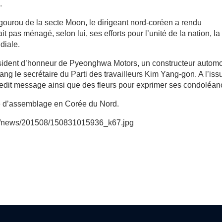
.
 gourou de la secte Moon, le dirigeant nord-coréen a rendu
pas ménagé, selon lui, ses efforts pour l’unité de la nation, la
diale.
président d’honneur de Pyeonghwa Motors, un constructeur autom
ang le secrétaire du Parti des travailleurs Kim Yang-gon. A l’iss
s ledit message ainsi que des fleurs pour exprimer ses condoléan
e d’assemblage en Corée du Nord.
ages/news/201508/150831015936_k67.jpg