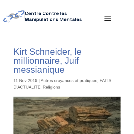
Centre Contre les
Manipulations Mentales
Kirt Schneider, le
millionnaire, Juif
messianique
11 Nov 2019
|
Autres croyances et pratiques
,
FAITS
D'ACTUALITE
,
Religions