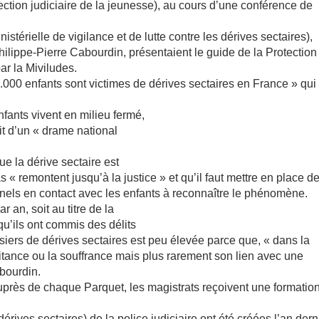
tection judiciaire de la jeunesse), au cours d’une conférence de
istérielle de vigilance et de lutte contre les dérives sectaires),
hilippe-Pierre Cabourdin, présentaient le guide de la Protection
ar la Miviludes.
000 enfants sont victimes de dérives sectaires en France » qui
fants vivent en milieu fermé,
git d’un « drame national
ue la dérive sectaire est
« remontent jusqu’à la justice » et qu’il faut mettre en place d
nnels en contact avec les enfants à reconnaître le phénomène.
r an, soit au titre de la
qu’ils ont commis des délits
ssiers de dérives sectaires est peu élevée parce que, « dans la
raitance ou la souffrance mais plus rarement son lien avec une
abourdin.
 auprès de chaque Parquet, les magistrats reçoivent une formatio
érives sectaires) de la police judiciaire ont été créées l’an dern