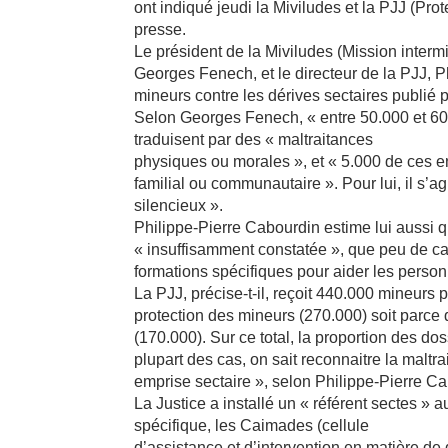
ont indiqué jeudi la Miviludes et la PJJ (Pro
presse.
Le président de la Miviludes (Mission intermin
Georges Fenech, et le directeur de la PJJ, P
mineurs contre les dérives sectaires publié p
Selon Georges Fenech, « entre 50.000 et 60.
traduisent par des « maltraitances
physiques ou morales », et « 5.000 de ces en
familial ou communautaire ». Pour lui, il s’a
silencieux ».
Philippe-Pierre Cabourdin estime lui aussi q
« insuffisamment constatée », que peu de cas 
formations spécifiques pour aider les perso
La PJJ, précise-t-il, reçoit 440.000 mineurs pa
protection des mineurs (270.000) soit parce 
(170.000). Sur ce total, la proportion des do
plupart des cas, on sait reconnaitre la malt
emprise sectaire », selon Philippe-Pierre C
La Justice a installé un « référent sectes »
spécifique, les Caimades (cellule
d’assistance et d’intervention en matière de d