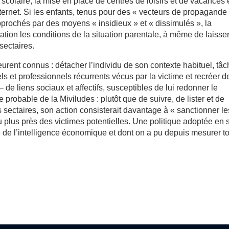
scolaire, la mise en place de centres de loisirs et de vacances 
ternet. Si les enfants, tenus pour des « vecteurs de propagande
approchés par des moyens « insidieux » et « dissimulés », la
tion les conditions de la situation parentale, à même de laisser
sectaires.
rent connus : détacher l’individu de son contexte habituel, tâ
ls et professionnels récurrents vécus par la victime et recréer d
de liens sociaux et affectifs, susceptibles de lui redonner le
e probable de la Miviludes : plutôt que de suivre, de lister et de
es sectaires, son action consisterait davantage à « sanctionner le
 plus près des victimes potentielles. Une politique adoptée en 
 de l’intelligence économique et dont on a pu depuis mesurer t