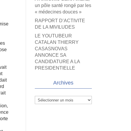
un pôle santé rongé par les
« médecines douces »
RAPPORT D’ACTIVITE
onise
DE LA MIVILUDES
LE YOUTUBEUR
s
CATALAN THIERRY
des
CASASNOVAS
pose
ANNONCE SA
CANDIDATURE A LA
vait
PRESIDENTIELLE
nt
dait
Archives
ard
ait
Archives
ion,
sence
orte