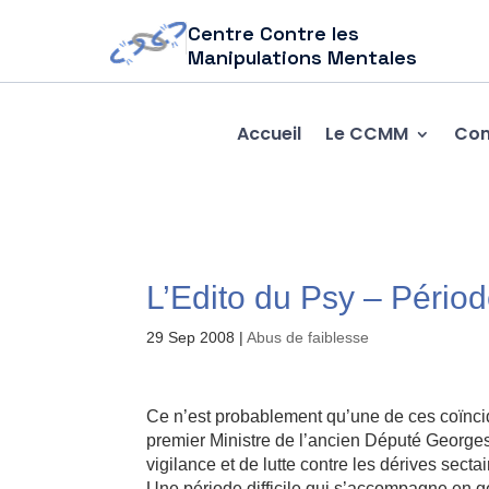
Centre Contre les
Manipulations Mentales
Accueil
Le CCMM
Com
L’Edito du Psy – Pério
29 Sep 2008
|
Abus de faiblesse
Ce n’est probablement qu’une de ces coïncide
premier Ministre de l’ancien Député Georges 
vigilance et de lutte contre les dérives sect
Une période difficile qui s’accompagne en g