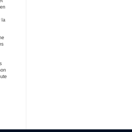
et
 en
 la
che
es
s
son
oute