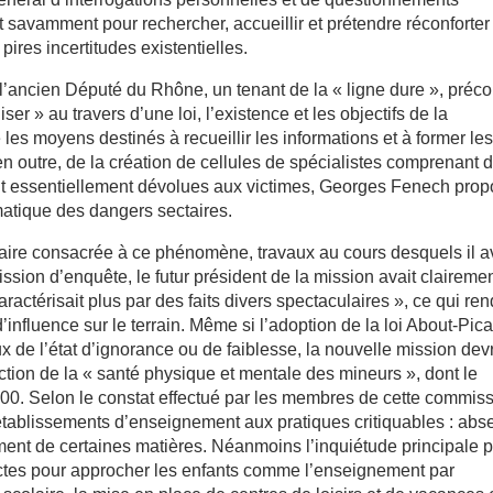
ent savamment pour rechercher, accueillir et prétendre réconforter
pires incertitudes existentielles.
l’ancien Député du Rhône, un tenant de la « ligne dure », préc
r » au travers d’une loi, l’existence et les objectifs de la
 les moyens destinés à recueillir les informations et à former le
en outre, de la création de cellules de spécialistes comprenant 
t essentiellement dévolues aux victimes, Georges Fenech pro
atique des dangers sectaires.
aire consacrée à ce phénomène, travaux au cours desquels il a
sion d’enquête, le futur président de la mission avait claireme
ractérisait plus par des faits divers spectaculaires », ce qui ren
’influence sur le terrain. Même si l’adoption de la loi About-Pic
x de l’état d’ignorance ou de faiblesse, la nouvelle mission devr
ection de la « santé physique et mentale des mineurs », dont le
000. Selon le constat effectué par les membres de cette commiss
 établissements d’enseignement aux pratiques critiquables : ab
ent de certaines matières. Néanmoins l’inquiétude principale p
ectes pour approcher les enfants comme l’enseignement par