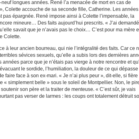
 dix-neuf longues années. René l’a menacée de mort en cas de
 », Colette accouche de sa seconde fille, Catherine. Les années
’est pas épargnée. René impose ainsi à Colette l’impensable, la
e, encore mineure… Des faits aujourd’hui prescrits. « J’ai demand
 qu’elle savait que je n’avais pas le choix… C’est pour ma mère e
e Colette.
ce à leur ancien bourreau, qui nie l’intégralité des faits. Car ce n
 terribles sévices sexuels, qu’elle a subis lors des dernières an
 années parce que je n’étais pas vierge à notre rencontre et qu’
, évacuant le sordide, l’humiliation, la douleur de ce qui dépasse
 faire face à son ex-mari. « Je n’ai plus peur », dit-elle, si fière
ve « simplement belle » sous le soleil de Montpellier. Non, le pir
soutenir son père et la traiter de menteuse. « C’est sûr, je vais
urtant pas verser de larmes : les coups ont totalement détruit s