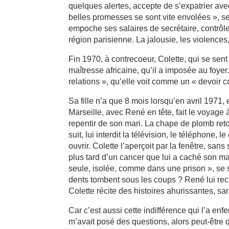
quelques alertes, accepte de s’expatrier avec
belles promesses se sont vite envolées », se
empoche ses salaires de secrétaire, contrôle
région parisienne. La jalousie, les violences, 
Fin 1970, à contrecoeur, Colette, qui se sen
maîtresse africaine, qu’il a imposée au foyer
relations », qu’elle voit comme un « devoir 
Sa fille n’a que 8 mois lorsqu’en avril 1971, 
Marseille, avec René en tête, fait le voyage 
repentir de son mari. La chape de plomb ret
suit, lui interdit la télévision, le téléphone, 
ouvrir. Colette l’aperçoit par la fenêtre, sa
plus tard d’un cancer que lui a caché son ma
seule, isolée, comme dans une prison », se s
dents tombent sous les coups ? René lui recolle
Colette récite des histoires ahurissantes, san
Car c’est aussi cette indifférence qui l’a enf
m’avait posé des questions, alors peut-être 