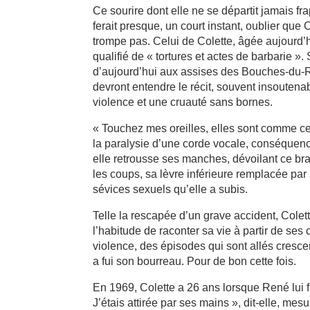
Ce sourire dont elle ne se départit jamais fr
ferait presque, un court instant, oublier que
trompe pas. Celui de Colette, âgée aujourd’hu
qualifié de « tortures et actes de barbarie »
d’aujourd’hui aux assises des Bouches-du-Rhô
devront entendre le récit, souvent insouten
violence et une cruauté sans bornes.
« Touchez mes oreilles, elles sont comme cell
la paralysie d’une corde vocale, conséquen
elle retrousse ses manches, dévoilant ce bra
les coups, sa lèvre inférieure remplacée par
sévices sexuels qu’elle a subis.
Telle la rescapée d’un grave accident, Colet
l’habitude de raconter sa vie à partir de se
violence, des épisodes qui sont allés crescen
a fui son bourreau. Pour de bon cette fois.
En 1969, Colette a 26 ans lorsque René lui fa
J’étais attirée par ses mains », dit-elle, mes