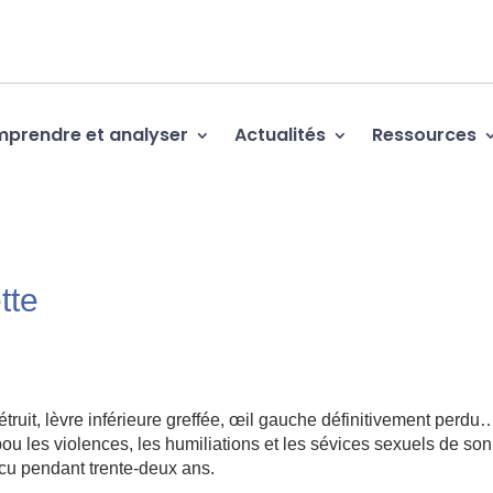
prendre et analyser
Actualités
Ressources
tte
truit, lèvre inférieure greffée, œil gauche définitivement perdu
bou les violences, les humiliations et les sévices sexuels de son
cu pendant trente-deux ans.