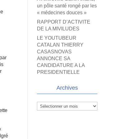
un pôle santé rongé par les
ne
« médecines douces »
RAPPORT D’ACTIVITE
DE LA MIVILUDES
LE YOUTUBEUR
CATALAN THIERRY
CASASNOVAS
 par
ANNONCE SA
is
CANDIDATURE A LA
r
PRESIDENTIELLE
Archives
Archives
ette
«
lgré