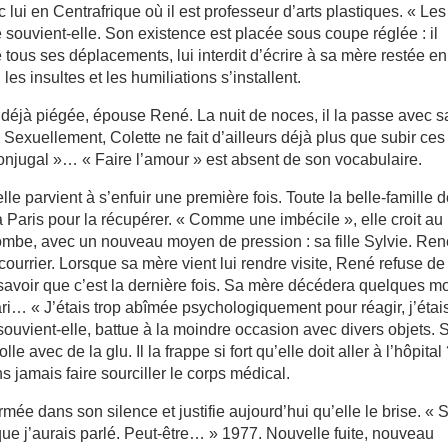
 lui en Centrafrique où il est professeur d’arts plastiques. « Les
 souvient-elle. Son existence est placée sous coupe réglée : il
 tous ses déplacements, lui interdit d’écrire à sa mère restée en
les insultes et les humiliations s’installent.
t déjà piégée, épouse René. La nuit de noces, il la passe avec s
. Sexuellement, Colette ne fait d’ailleurs déjà plus que subir ces
conjugal »… « Faire l’amour » est absent de son vocabulaire.
elle parvient à s’enfuir une première fois. Toute la belle-famille 
à Paris pour la récupérer. « Comme une imbécile », elle croit au
ombe, avec un nouveau moyen de pression : sa fille Sylvie. Ren
le courrier. Lorsque sa mère vient lui rendre visite, René refuse de 
ns savoir que c’est la dernière fois. Sa mère décédera quelques m
ri… « J’étais trop abîmée psychologiquement pour réagir, j’étai
ouvient-elle, battue à la moindre occasion avec divers objets. 
 avec de la glu. Il la frappe si fort qu’elle doit aller à l’hôpital
s jamais faire sourciller le corps médical.
ermée dans son silence et justifie aujourd’hui qu’elle le brise. « 
que j’aurais parlé. Peut-être… » 1977. Nouvelle fuite, nouveau