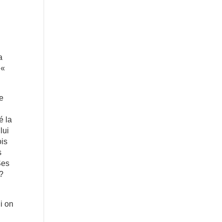
a
 «
de
é la
lui
ois
s
Ses
 ?
Si on