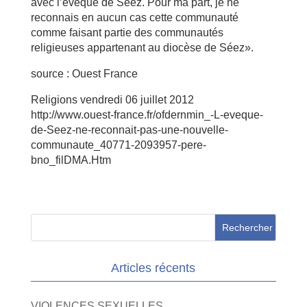
avec l’évêque de Séez. Pour ma part, je ne
reconnais en aucun cas cette communauté
comme faisant partie des communautés
religieuses appartenant au diocèse de Séez».
source : Ouest France
Religions vendredi 06 juillet 2012
http://www.ouest-france.fr/ofdernmin_-L-eveque-
de-Seez-ne-reconnait-pas-une-nouvelle-
communaute_40771-2093957-pere-
bno_filDMA.Htm
Articles récents
VIOLENCES SEXUELLES