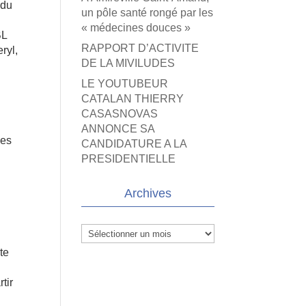
 du
un pôle santé rongé par les
« médecines douces »
BL
RAPPORT D’ACTIVITE
ryl,
DE LA MIVILUDES
LE YOUTUBEUR
CATALAN THIERRY
CASASNOVAS
a
ANNONCE SA
ies
CANDIDATURE A LA
PRESIDENTIELLE
Archives
Archives
te
tir