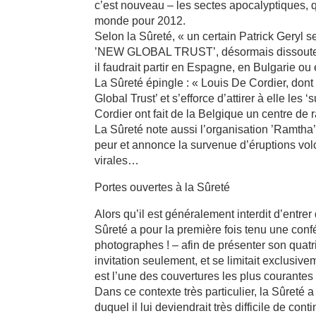
c’est nouveau – les sectes apocalyptiques, q
monde pour 2012.
Selon la Sûreté, « un certain Patrick Geryl s
’NEW GLOBAL TRUST’, désormais dissoute en 
il faudrait partir en Espagne, en Bulgarie ou
La Sûreté épingle : « Louis De Cordier, dont
Global Trust’ et s’efforce d’attirer à elle les
Cordier ont fait de la Belgique un centre d
La Sûreté note aussi l’organisation ’Ramtha’s
peur et annonce la survenue d’éruptions vol
virales…
Portes ouvertes à la Sûreté
Alors qu’il est généralement interdit d’entre
Sûreté a pour la première fois tenu une co
photographes ! – afin de présenter son quat
invitation seulement, et se limitait exclusive
est l’une des couvertures les plus courant
Dans ce contexte très particulier, la Sûreté a 
duquel il lui deviendrait très difficile de co