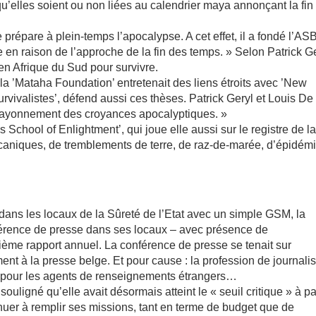
u’elles soient ou non liées au calendrier maya annonçant la fin
e prépare à plein-temps l’apocalypse. A cet effet, il a fondé l’AS
raison de l’approche de la fin des temps. » Selon Patrick Ge
 en Afrique du Sud pour survivre.
 la ’Mataha Foundation’ entretenait des liens étroits avec ’New
 ‘survivalistes’, défend aussi ces thèses. Patrick Geryl et Louis De
e rayonnement des croyances apocalyptiques. »
 School of Enlightment’, qui joue elle aussi sur le registre de l
caniques, de tremblements de terre, de raz-de-marée, d’épidém
r dans les locaux de la Sûreté de l’Etat avec un simple GSM, la
nférence de presse dans ses locaux – avec présence de
rième rapport annuel. La conférence de presse se tenait sur
ment à la presse belge. Et pour cause : la profession de journalis
es pour les agents de renseignements étrangers…
souligné qu’elle avait désormais atteint le « seuil critique » à par
ntinuer à remplir ses missions, tant en terme de budget que de