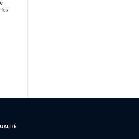
re
 les
UALITÉ