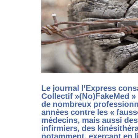
Le journal l’Express cons
Collectif »(No)FakeMed » l
de nombreux professionn
années contre les « fauss
médecins, mais aussi de
infirmiers, des kinésithér
notamment, exerçant en lib