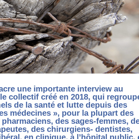
acre une importante interview au
e collectif créé en 2018, qui regroup
els de la
santé et lutte depuis des
es médecines », pour la plupart des
s pharmaciens, des sages-femmes, d
apeutes, des chirurgiens- dentistes,
éral, en clinique, à l’hôpital public, 