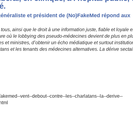
é.
énéraliste et président de (No)FakeMed répond aux
tous, ainsi que le droit à une information juste, fiable et loyale 
’heure où le lobbying des pseudo-médecines devient de plus en pl
ues et ministres, d’obtenir un écho médiatique et surtout instituti
ans et les tenants des médecines alternatives. La dérive sectai
emed-­‐vent-­‐debout-­‐contre-­‐les-­‐charlatans-­‐la-­‐derive-­‐
.html